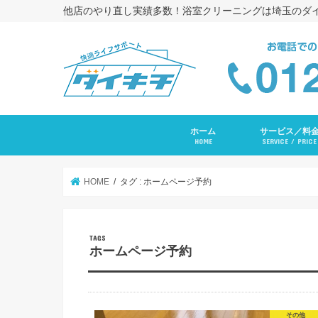
他店のやり直し実績多数！浴室クリーニングは埼玉のダ
ホーム
サービス／料
HOME
SERVICE / PRICE
浴室クリーニング
コーキング打ち替
トイレクリーニン
エアコンクリーニ
長府ＲＡＹエアコ
洗面台クリーニン
レンジフードクリ
キッチンクリーニ
洗濯機クリーニン
水まわりセットプ
入居前全体クリー
その他サービス
HOME
タグ : ホームページ予約
ホームページ予約
その他