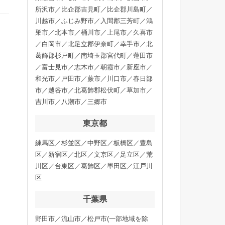
所沢市／比企郡吉見町／比企郡川島町／
川越市／ふじみ野市／入間郡三芳町／鴻
巣市／北本市／桶川市／上尾市／久喜市
／白岡市／北足立郡伊奈町／幸手市／北
葛飾郡杉戸町／南埼玉郡宮代町／蓮田市
／富士見市／志木市／朝霞市／新座市／
和光市／戸田市／蕨市／川口市／春日部
市／越谷市／北葛飾郡松伏町／草加市／
吉川市／八潮市／三郷市
東京都
練馬区／杉並区／中野区／板橋区／豊島
区／新宿区／北区／文京区／足立区／荒
川区／台東区／葛飾区／墨田区／江戸川
区
千葉県
野田市／流山市／松戸市(一部地域を除