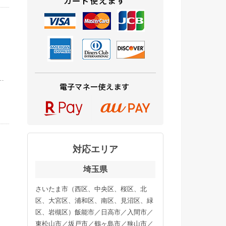
〜
増
…
対応エリア
埼玉県
、
さいたま市（西区、中央区、桜区、北
般
区、大宮区、浦和区、南区、見沼区、緑
区、岩槻区）飯能市／日高市／入間市／
東松山市／坂戸市／鶴ヶ島市／狭山市／