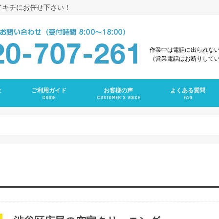
イキチにお任せ下さい！
作業中は電話に出られな
（営業電話はお断りして
金
ご利用ガイド
お客様の声
よくある質問
GUIDE
CUSTOMER’S VOICE
FAQ
え
グ
ング
ンクリーニング
グ
ーニング
ング
グ
ラン
ニング