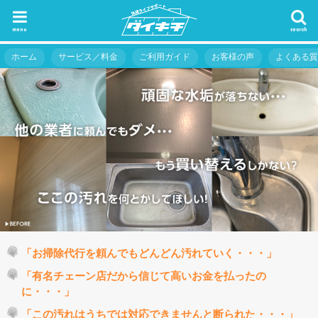
menu
search
ホーム
サービス／料金
ご利用ガイド
お客様の声
よくある
「お掃除代行を頼んでもどんどん汚れていく・・・」
「有名チェーン店だから信じて高いお金を払ったの
に・・・」
「この汚れはうちでは対応できませんと断られた・・・」