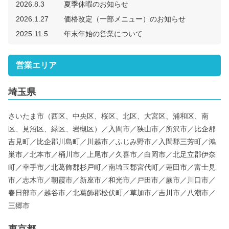
2026.8.3
夏季休暇のお知らせ
2026.1.27
価格改定（一部メニュー）のお知らせ
2025.11.5
年末年始の営業について
営業エリア
埼玉県
さいたま市（西区、中央区、桜区、北区、大宮区、浦和区、南
区、見沼区、緑区、岩槻区）／入間市／狭山市／所沢市／比企郡
吉見町／比企郡川島町／川越市／ふじみ野市／入間郡三芳町／鴻
巣市／北本市／桶川市／上尾市／久喜市／白岡市／北足立郡伊奈
町／幸手市／北葛飾郡杉戸町／南埼玉郡宮代町／蓮田市／富士見
市／志木市／朝霞市／新座市／和光市／戸田市／蕨市／川口市／
春日部市／越谷市／北葛飾郡松伏町／草加市／吉川市／八潮市／
三郷市