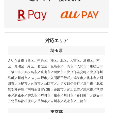
対応エリア
埼玉県
さいたま市（西区、中央区、桜区、北区、大宮区、浦和区、南
区、見沼区、緑区、岩槻区）飯能市／日高市／入間市／東松山市
／坂戸市／鶴ヶ島市／狭山市／所沢市／比企郡吉見町／比企郡川
島町／川越市／ふじみ野市／入間郡三芳町／鴻巣市／北本市／桶
川市／上尾市／久喜市／白岡市／北足立郡伊奈町／幸手市／北葛
飾郡杉戸町／南埼玉郡宮代町／蓮田市／富士見市／志木市／朝霞
市／新座市／和光市／戸田市／蕨市／川口市／春日部市／越谷市
／北葛飾郡松伏町／草加市／吉川市／八潮市／三郷市
東京都