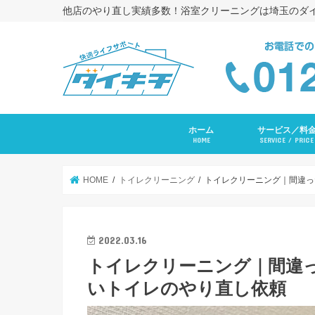
他店のやり直し実績多数！浴室クリーニングは埼玉のダ
ホーム
サービス／料
HOME
SERVICE / PRICE
浴室クリーニング
コーキング打ち替
トイレクリーニン
エアコンクリーニ
長府ＲＡＹエアコ
洗面台クリーニン
レンジフードクリ
キッチンクリーニ
洗濯機クリーニン
水まわりセットプ
入居前全体クリー
その他サービス
HOME
トイレクリーニング
トイレクリーニング｜間違っ
2022.03.16
トイレクリーニング｜間違
いトイレのやり直し依頼