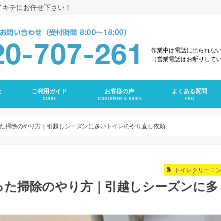
イキチにお任せ下さい！
作業中は電話に出られな
（営業電話はお断りして
金
ご利用ガイド
お客様の声
よくある質問
GUIDE
CUSTOMER’S VOICE
FAQ
え
グ
ング
ンクリーニング
グ
ーニング
ング
グ
ラン
ニング
た掃除のやり方｜引越しシーズンに多いトイレのやり直し依頼
トイレクリーニ
った掃除のやり方｜引越しシーズンに多