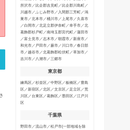
所沢市／比企郡吉見町／比企郡川島町／
川越市／ふじみ野市／入間郡三芳町／鴻
巣市／北本市／桶川市／上尾市／久喜市
／白岡市／北足立郡伊奈町／幸手市／北
葛飾郡杉戸町／南埼玉郡宮代町／蓮田市
／富士見市／志木市／朝霞市／新座市／
和光市／戸田市／蕨市／川口市／春日部
市／越谷市／北葛飾郡松伏町／草加市／
吉川市／八潮市／三郷市
東京都
練馬区／杉並区／中野区／板橋区／豊島
区／新宿区／北区／文京区／足立区／荒
さ
川区／台東区／葛飾区／墨田区／江戸川
区
千葉県
野田市／流山市／松戸市(一部地域を除