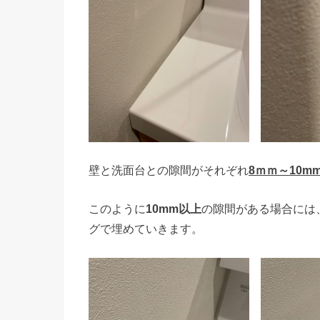
壁と洗面台との隙間がそれぞれ
8ｍｍ～10m
このように
10mm以上
の隙間がある場合には
グで埋めていきます。