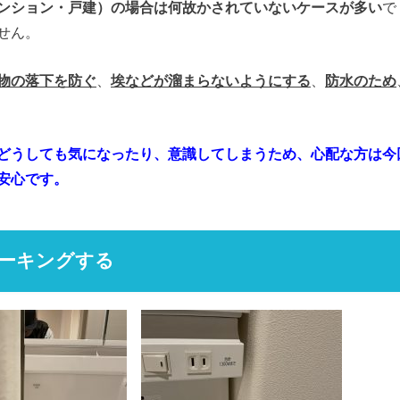
ンション・戸建）の場合は何故かされていないケースが多い
で
せん。
物の落下を防ぐ
、
埃などが溜まらないようにする
、
防水のため
どうしても気になったり、意識してしまうため、心配な方は今
安心です。
ーキングする