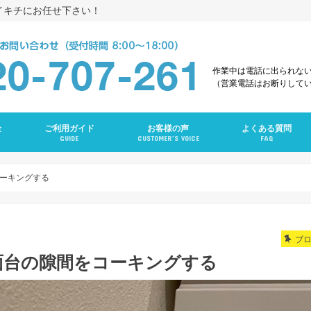
イキチにお任せ下さい！
作業中は電話に出られな
（営業電話はお断りして
金
ご利用ガイド
お客様の声
よくある質問
GUIDE
CUSTOMER’S VOICE
FAQ
え
グ
ング
ンクリーニング
グ
ーニング
ング
グ
ラン
ニング
ーキングする
ブ
面台の隙間をコーキングする