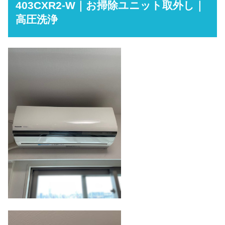
403CXR2-W｜お掃除ユニット取外し｜
高圧洗浄