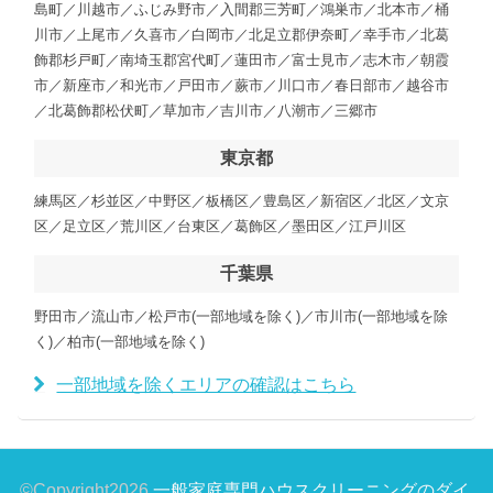
島町／川越市／ふじみ野市／入間郡三芳町／鴻巣市／北本市／桶
川市／上尾市／久喜市／白岡市／北足立郡伊奈町／幸手市／北葛
飾郡杉戸町／南埼玉郡宮代町／蓮田市／富士見市／志木市／朝霞
市／新座市／和光市／戸田市／蕨市／川口市／春日部市／越谷市
／北葛飾郡松伏町／草加市／吉川市／八潮市／三郷市
東京都
練馬区／杉並区／中野区／板橋区／豊島区／新宿区／北区／文京
区／足立区／荒川区／台東区／葛飾区／墨田区／江戸川区
千葉県
野田市／流山市／松戸市(一部地域を除く)／市川市(一部地域を除
く)／柏市(一部地域を除く)
一部地域を除くエリアの確認はこちら
©Copyright2026
一般家庭専門ハウスクリーニングのダイ