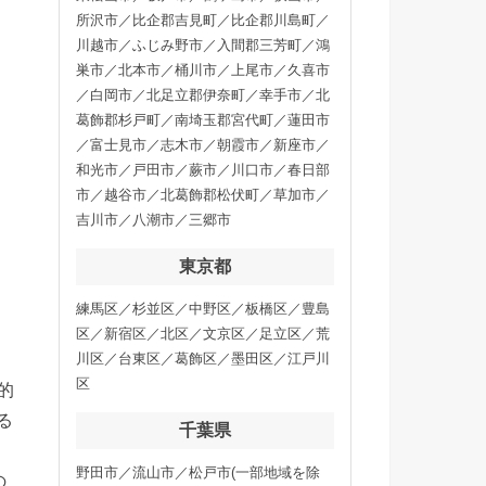
所沢市／比企郡吉見町／比企郡川島町／
川越市／ふじみ野市／入間郡三芳町／鴻
巣市／北本市／桶川市／上尾市／久喜市
／白岡市／北足立郡伊奈町／幸手市／北
葛飾郡杉戸町／南埼玉郡宮代町／蓮田市
／富士見市／志木市／朝霞市／新座市／
和光市／戸田市／蕨市／川口市／春日部
市／越谷市／北葛飾郡松伏町／草加市／
吉川市／八潮市／三郷市
東京都
練馬区／杉並区／中野区／板橋区／豊島
区／新宿区／北区／文京区／足立区／荒
川区／台東区／葛飾区／墨田区／江戸川
区
的
る
千葉県
野田市／流山市／松戸市(一部地域を除
の