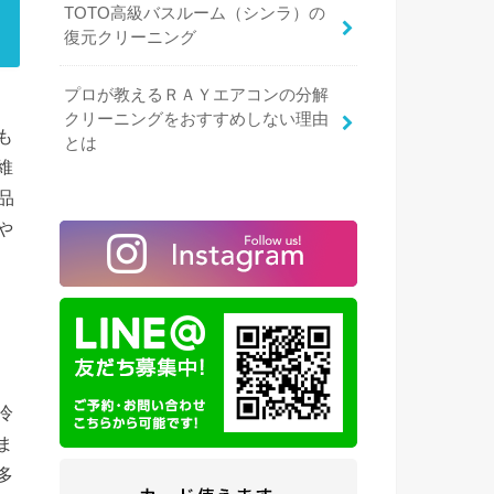
TOTO高級バスルーム（シンラ）の
復元クリーニング
プロが教えるＲＡＹエアコンの分解
クリーニングをおすすめしない理由
も
とは
維
品
や
冷
ま
多