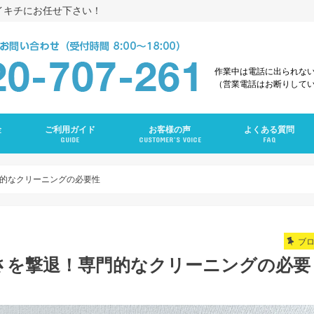
イキチにお任せ下さい！
作業中は電話に出られな
（営業電話はお断りして
金
ご利用ガイド
お客様の声
よくある質問
GUIDE
CUSTOMER’S VOICE
FAQ
え
グ
ング
ンクリーニング
グ
ーニング
ング
グ
ラン
ニング
門的なクリーニングの必要性
ブ
さを撃退！専門的なクリーニングの必要