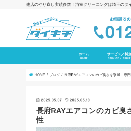
他店のやり直し実績多数！浴室クリーニングは埼玉のダ
ホーム
サービス／料
HOME
SERVICE / PRICE
浴室クリーニング
コーキング打ち替
トイレクリーニン
エアコンクリーニ
長府ＲＡＹエアコ
洗面台クリーニン
レンジフードクリ
キッチンクリーニ
洗濯機クリーニン
水まわりセットプ
入居前全体クリー
その他サービス
HOME
ブログ
長府RAYエアコンのカビ臭さを撃退！専
2025.05.07
2025.05.18
長府RAYエアコンのカビ臭
性