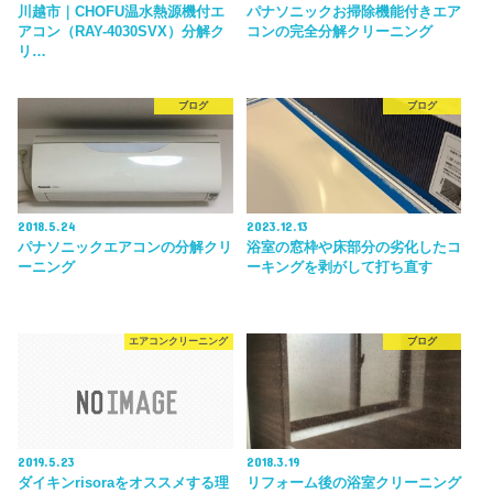
川越市｜CHOFU温水熱源機付エ
パナソニックお掃除機能付きエア
アコン（RAY-4030SVX）分解ク
コンの完全分解クリーニング
リ…
ブログ
ブログ
2018.5.24
2023.12.13
パナソニックエアコンの分解クリ
浴室の窓枠や床部分の劣化したコ
ーニング
ーキングを剥がして打ち直す
エアコンクリーニング
ブログ
2019.5.23
2018.3.19
ダイキンrisoraをオススメする理
リフォーム後の浴室クリーニング