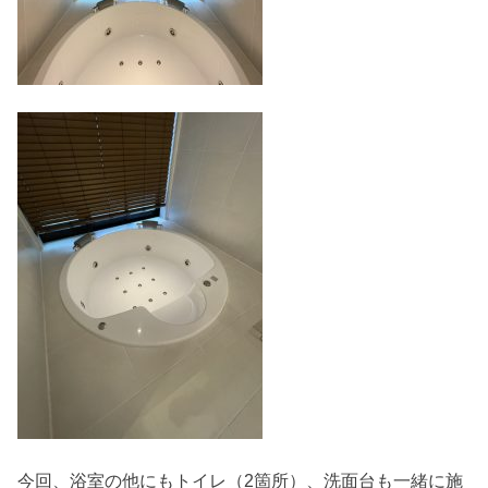
今回、浴室の他にもトイレ（2箇所）、洗面台も一緒に施