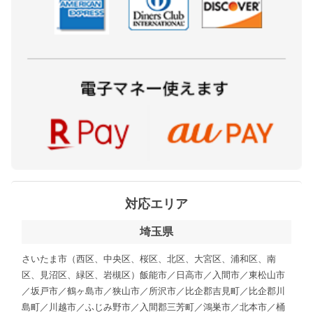
対応エリア
埼玉県
さいたま市（西区、中央区、桜区、北区、大宮区、浦和区、南
区、見沼区、緑区、岩槻区）飯能市／日高市／入間市／東松山市
／坂戸市／鶴ヶ島市／狭山市／所沢市／比企郡吉見町／比企郡川
島町／川越市／ふじみ野市／入間郡三芳町／鴻巣市／北本市／桶