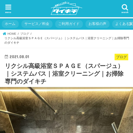
menu
search
ホーム
サービス／料金
ご利用ガイド
お客様の声
よくある
HOME
ブログ
リクシル高級浴室ＳＰＡＧＥ（スパージュ）｜システムバス｜浴室クリーニング｜お掃除専門
のダイキチ
2021.08.01
ブログ
リクシル高級浴室ＳＰＡＧＥ（スパージュ）
｜システムバス｜浴室クリーニング｜お掃除
専門のダイキチ