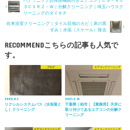
パナソニックお掃除機能付きエアコン｜ＣＳ－４０
３ＣＸＲ２－Ｗ｜分解クリーニング｜埼玉ハウスク
リーニングのダイキチ
在来浴室クリーニング｜タイル目地のカビ｜床の黒
ずみ｜水垢（スケール）除去
RECOMMEND
こちらの記事も人気で
す。
ブログ
エアコンクリーニング
2020.8.3
2021.2.16
リクシルシステムバス（水垢落と
千葉県｜柏市｜【業務用】天井に
し）クリーニング
取り付けてあるエアコンの分解ク
リーニング
エアコンクリーニング
エアコンクリーニング