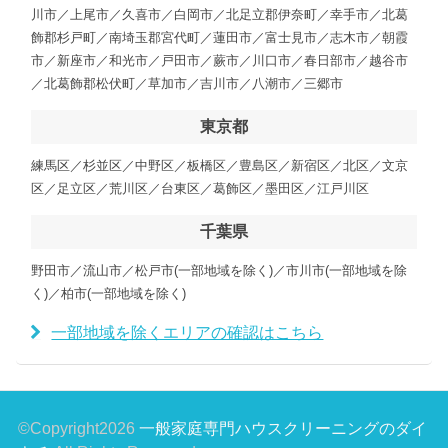
川市／上尾市／久喜市／白岡市／北足立郡伊奈町／幸手市／北葛
飾郡杉戸町／南埼玉郡宮代町／蓮田市／富士見市／志木市／朝霞
市／新座市／和光市／戸田市／蕨市／川口市／春日部市／越谷市
／北葛飾郡松伏町／草加市／吉川市／八潮市／三郷市
東京都
練馬区／杉並区／中野区／板橋区／豊島区／新宿区／北区／文京
区／足立区／荒川区／台東区／葛飾区／墨田区／江戸川区
千葉県
野田市／流山市／松戸市(一部地域を除く)／市川市(一部地域を除
く)／柏市(一部地域を除く)
一部地域を除くエリアの確認はこちら
©Copyright2026
一般家庭専門ハウスクリーニングのダイ