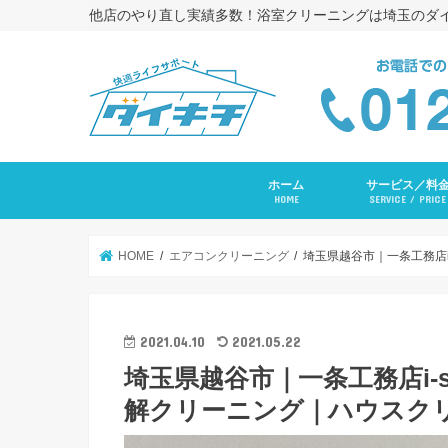
他店のやり直し実績多数！浴室クリーニングは埼玉のダ
ホーム
サービス／料
HOME
SERVICE / PRICE
浴室クリーニング
コーキング打ち替
トイレクリーニン
エアコンクリーニ
長府ＲＡＹエアコ
洗面台クリーニン
レンジフードクリ
キッチンクリーニ
洗濯機クリーニン
水まわりセットプ
入居前全体クリー
その他サービス
HOME
エアコンクリーニング
埼玉県越谷市｜一条工務店i
2021.04.10
2021.05.22
埼玉県越谷市｜一条工務店i-s
解クリーニング｜ハウスク