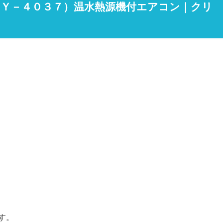
（ＲＡＹ－４０３７）温水熱源機付エアコン｜クリ
す。