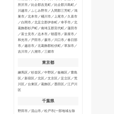
所沢市／比企郡吉見町／比企郡川島町／
川越市／ふじみ野市／入間郡三芳町／鴻
巣市／北本市／桶川市／上尾市／久喜市
／白岡市／北足立郡伊奈町／幸手市／北
葛飾郡杉戸町／南埼玉郡宮代町／蓮田市
／富士見市／志木市／朝霞市／新座市／
和光市／戸田市／蕨市／川口市／春日部
市／越谷市／北葛飾郡松伏町／草加市／
吉川市／八潮市／三郷市
東京都
練馬区／杉並区／中野区／板橋区／豊島
区／新宿区／北区／文京区／足立区／荒
川区／台東区／葛飾区／墨田区／江戸川
区
千葉県
野田市／流山市／松戸市(一部地域を除