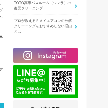
TOTO高級バスルーム（シンラ）の
。
復元クリーニング
グ
ム
プロが教えるＲＡＹエアコンの分解
クリーニングをおすすめしない理由
とは
早
ア