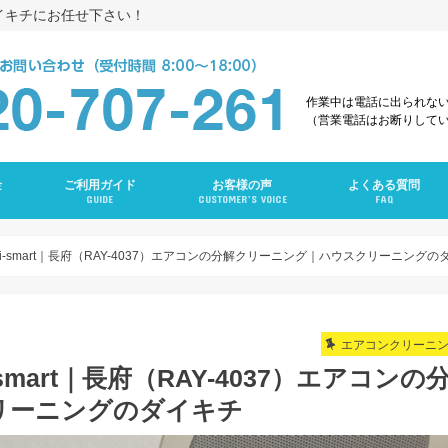
イキチにお任せ下さい！
作業中は電話に出られな
（営業電話はお断りして
金
ご利用ガイド
お客様の声
よくある質問
GUIDE
CUSTOMER’S VOICE
FAQ
え
グ
ング
ンクリーニング
グ
ーニング
ング
グ
ラン
ニング
-smart｜長府（RAY-4037）エアコンの分解クリーニング｜ハウスクリーニングの
エアコンクリーニ
mart｜長府（RAY-4037）エアコンの
リーニングのダイキチ