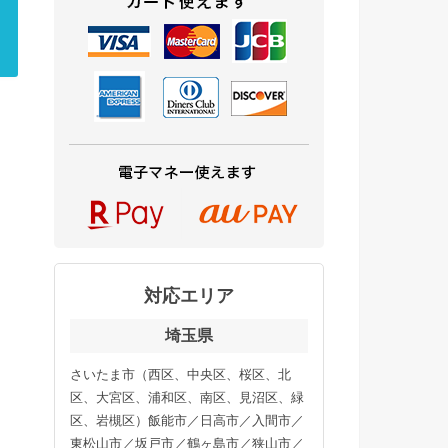
対応エリア
埼玉県
さいたま市（西区、中央区、桜区、北
区、大宮区、浦和区、南区、見沼区、緑
区、岩槻区）飯能市／日高市／入間市／
東松山市／坂戸市／鶴ヶ島市／狭山市／