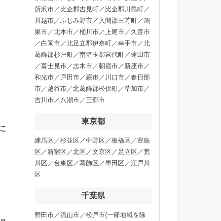
所沢市／比企郡吉見町／比企郡川島町／
川越市／ふじみ野市／入間郡三芳町／鴻
巣市／北本市／桶川市／上尾市／久喜市
／白岡市／北足立郡伊奈町／幸手市／北
葛飾郡杉戸町／南埼玉郡宮代町／蓮田市
／富士見市／志木市／朝霞市／新座市／
和光市／戸田市／蕨市／川口市／春日部
市／越谷市／北葛飾郡松伏町／草加市／
吉川市／八潮市／三郷市
東京都
に
練馬区／杉並区／中野区／板橋区／豊島
区／新宿区／北区／文京区／足立区／荒
川区／台東区／葛飾区／墨田区／江戸川
区
千葉県
野田市／流山市／松戸市(一部地域を除