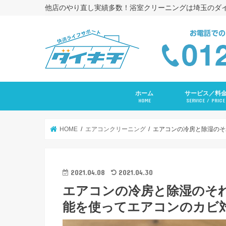
他店のやり直し実績多数！浴室クリーニングは埼玉のダ
ホーム
サービス／料
HOME
SERVICE / PRICE
浴室クリーニング
コーキング打ち替
トイレクリーニン
エアコンクリーニ
長府ＲＡＹエアコ
洗面台クリーニン
レンジフードクリ
キッチンクリーニ
洗濯機クリーニン
水まわりセットプ
入居前全体クリー
その他サービス
HOME
エアコンクリーニング
エアコンの冷房と除湿のそ
2021.04.08
2021.04.30
エアコンの冷房と除湿のそ
能を使ってエアコンのカビ対