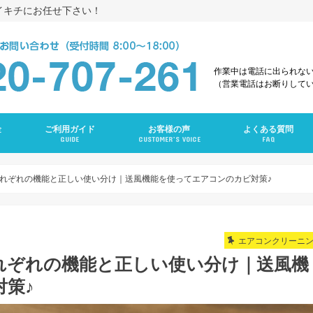
イキチにお任せ下さい！
作業中は電話に出られな
（営業電話はお断りして
金
ご利用ガイド
お客様の声
よくある質問
GUIDE
CUSTOMER’S VOICE
FAQ
え
グ
ング
ンクリーニング
グ
ーニング
ング
グ
ラン
ニング
れぞれの機能と正しい使い分け｜送風機能を使ってエアコンのカビ対策♪
エアコンクリーニ
れぞれの機能と正しい使い分け｜送風機
策♪