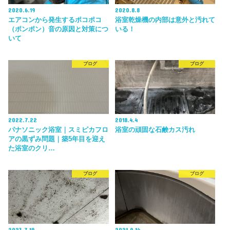
2020.6.19
2020.8.8
エアコンから発生するポコポコ
浴室乾燥機の内部は意外と汚れて
（ポンポン）音の原因と対策につ
いる！
いて
ブログ
ブログ
2022.7.22
2018.4.4
パナソニック浴室｜スミピカフロ
浴室の頑固な石鹸カス汚れ
アの黒ずみ問題｜築5年目を迎え
た浴室のクリ…
ブログ
ブログ
2023.7.19
2021.9.14