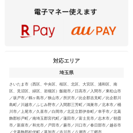
対応エリア
埼玉県
さいたま市（西区、中央区、桜区、北区、大宮区、浦和区、南
区、見沼区、緑区、岩槻区）飯能市／日高市／入間市／東松山市
／坂戸市／鶴ヶ島市／狭山市／所沢市／比企郡吉見町／比企郡川
島町／川越市／ふじみ野市／入間郡三芳町／鴻巣市／北本市／桶
川市／上尾市／久喜市／白岡市／北足立郡伊奈町／幸手市／北葛
飾郡杉戸町／南埼玉郡宮代町／蓮田市／富士見市／志木市／朝霞
市／新座市／和光市／戸田市／蕨市／川口市／春日部市／越谷市
／北葛飾郡松伏町／草加市／吉川市／八潮市／三郷市