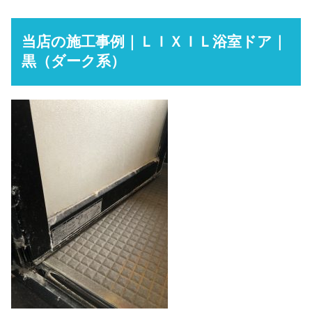
当店の施工事例｜ＬＩＸＩＬ浴室ドア｜
黒（ダーク系）