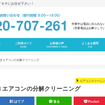
イキチにお任せ下さい！
作業中は電話に出られな
（営業電話はお断りして
金
ご利用ガイド
お客様の声
よくある質問
GUIDE
CUSTOMER’S VOICE
FAQ
え
グ
ング
ンクリーニング
グ
ーニング
ング
グ
ラン
ニング
きエアコンの分解クリーニング
エアコンクリーニ
きエアコンの分解クリーニング
はてブ
送る
Pocket