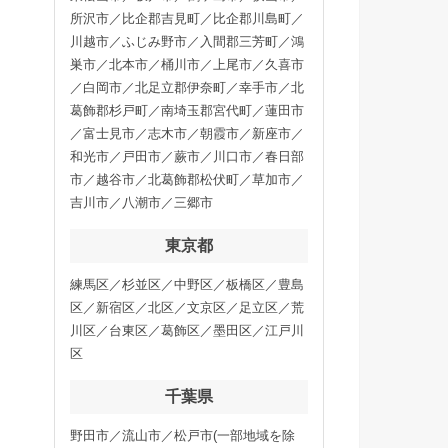
所沢市／比企郡吉見町／比企郡川島町／
川越市／ふじみ野市／入間郡三芳町／鴻
巣市／北本市／桶川市／上尾市／久喜市
／白岡市／北足立郡伊奈町／幸手市／北
葛飾郡杉戸町／南埼玉郡宮代町／蓮田市
／富士見市／志木市／朝霞市／新座市／
和光市／戸田市／蕨市／川口市／春日部
市／越谷市／北葛飾郡松伏町／草加市／
吉川市／八潮市／三郷市
東京都
練馬区／杉並区／中野区／板橋区／豊島
区／新宿区／北区／文京区／足立区／荒
川区／台東区／葛飾区／墨田区／江戸川
区
千葉県
野田市／流山市／松戸市(一部地域を除