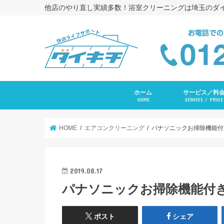
他店のやり直し実績多数！浴室クリーニングは埼玉のダ
ホーム
サービス／料
HOME
SERVICE / PRICE
浴室クリーニング
コーキング打ち替
トイレクリーニン
エアコンクリーニ
長府ＲＡＹエアコ
洗面台クリーニン
レンジフードクリ
キッチンクリーニ
洗濯機クリーニン
水まわりセットプ
入居前全体クリー
その他サービス
HOME
エアコンクリーニング
パナソニックお掃除機能付
2019.08.17
パナソニックお掃除機能付
ポスト
シェア