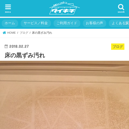
menu
search
ホーム
サービス／料金
ご利用ガイド
お客様の声
よくある
HOME
ブログ
床の黒ずみ汚れ
2018.02.27
ブログ
床の黒ずみ汚れ