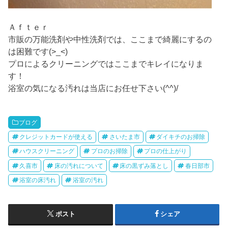
Ａｆｔｅｒ
市販の万能洗剤や中性洗剤では、ここまで綺麗にするの
は困難です(>_<)
プロによるクリーニングではここまでキレイになりま
す！
浴室の気になる汚れは当店にお任せ下さい(^^)/
ブログ
クレジットカードが使える
さいたま市
ダイキチのお掃除
ハウスクリーニング
プロのお掃除
プロの仕上がり
久喜市
床の汚れについて
床の黒ずみ落とし
春日部市
浴室の床汚れ
浴室の汚れ
ポスト
シェア