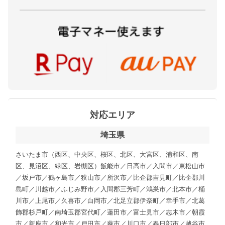
対応エリア
埼玉県
さいたま市（西区、中央区、桜区、北区、大宮区、浦和区、南
区、見沼区、緑区、岩槻区）飯能市／日高市／入間市／東松山市
／坂戸市／鶴ヶ島市／狭山市／所沢市／比企郡吉見町／比企郡川
島町／川越市／ふじみ野市／入間郡三芳町／鴻巣市／北本市／桶
川市／上尾市／久喜市／白岡市／北足立郡伊奈町／幸手市／北葛
飾郡杉戸町／南埼玉郡宮代町／蓮田市／富士見市／志木市／朝霞
市／新座市／和光市／戸田市／蕨市／川口市／春日部市／越谷市