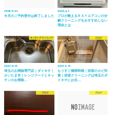
2018.11.24
2026.6.1
今月のご予約受付は終了しました
プロが教えるＲＡＹエアコンの分
解クリーニングをおすすめしない
理由とは
キッチンクリーニング
ブログ
2021.11.19
2021.5.19
埼玉のお掃除専門店｜ダイキチ｜
もうすぐ梅雨時期｜浴室のカビ対
さいたま市｜レンジフードとキッ
策｜浴室クリーニングは埼玉のダ
チンのお掃除…
イキチにお任…
ブログ
ブログ