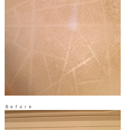
Ｂｅｆｏｒｅ