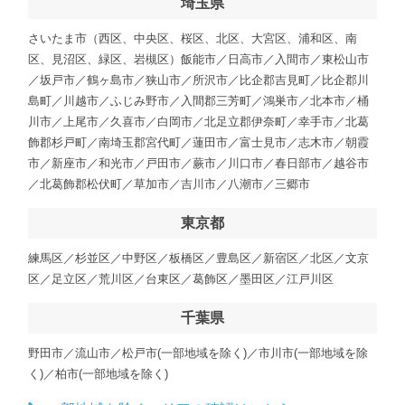
埼玉県
さいたま市（西区、中央区、桜区、北区、大宮区、浦和区、南
区、見沼区、緑区、岩槻区）飯能市／日高市／入間市／東松山市
／坂戸市／鶴ヶ島市／狭山市／所沢市／比企郡吉見町／比企郡川
島町／川越市／ふじみ野市／入間郡三芳町／鴻巣市／北本市／桶
川市／上尾市／久喜市／白岡市／北足立郡伊奈町／幸手市／北葛
飾郡杉戸町／南埼玉郡宮代町／蓮田市／富士見市／志木市／朝霞
市／新座市／和光市／戸田市／蕨市／川口市／春日部市／越谷市
／北葛飾郡松伏町／草加市／吉川市／八潮市／三郷市
東京都
練馬区／杉並区／中野区／板橋区／豊島区／新宿区／北区／文京
区／足立区／荒川区／台東区／葛飾区／墨田区／江戸川区
千葉県
野田市／流山市／松戸市(一部地域を除く)／市川市(一部地域を除
く)／柏市(一部地域を除く)