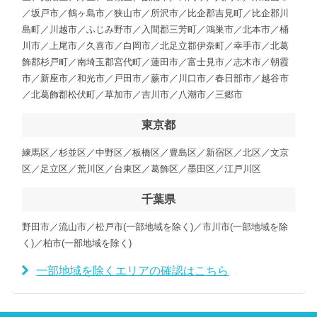
／坂戸市／鶴ヶ島市／狭山市／所沢市／比企郡吉見町／比企郡川
島町／川越市／ふじみ野市／入間郡三芳町／鴻巣市／北本市／桶
川市／上尾市／久喜市／白岡市／北足立郡伊奈町／幸手市／北葛
飾郡杉戸町／南埼玉郡宮代町／蓮田市／富士見市／志木市／朝霞
市／新座市／和光市／戸田市／蕨市／川口市／春日部市／越谷市
／北葛飾郡松伏町／草加市／吉川市／八潮市／三郷市
東京都
練馬区／杉並区／中野区／板橋区／豊島区／新宿区／北区／文京
区／足立区／荒川区／台東区／葛飾区／墨田区／江戸川区
千葉県
野田市／流山市／松戸市(一部地域を除く)／市川市(一部地域を除
く)／柏市(一部地域を除く)
一部地域を除くエリアの確認はこちら