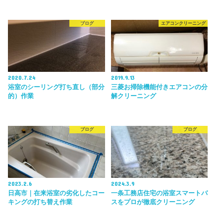
ブログ
エアコンクリーニング
2020.7.24
2019.9.13
浴室のシーリング打ち直し（部分
三菱お掃除機能付きエアコンの分
的）作業
解クリーニング
ブログ
ブログ
2023.2.6
2024.3.9
日高市｜在来浴室の劣化したコー
一条工務店住宅の浴室スマートバ
キングの打ち替え作業
スをプロが徹底クリーニング