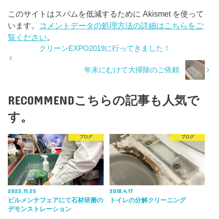
このサイトはスパムを低減するために Akismet を使って
います。
コメントデータの処理方法の詳細はこちらをご
覧ください
。
クリーンEXPO2019に行ってきました！
年末にむけて大掃除のご依頼
RECOMMEND
こちらの記事も人気で
す。
ブログ
ブログ
2025.11.25
2018.4.17
ビルメンテフェアにて石材研磨の
トイレの分解クリーニング
デモンストレーション