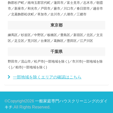
飾郡杉戸町／南埼玉郡宮代町／蓮田市／富士見市／志木市／朝霞
市／新座市／和光市／戸田市／蕨市／川口市／春日部市／越谷市
／北葛飾郡松伏町／草加市／吉川市／八潮市／三郷市
東京都
練馬区／杉並区／中野区／板橋区／豊島区／新宿区／北区／文京
区／足立区／荒川区／台東区／葛飾区／墨田区／江戸川区
千葉県
野田市／流山市／松戸市(一部地域を除く)／市川市(一部地域を除
く)／柏市(一部地域を除く)
一部地域を除くエリアの確認はこちら
©Copyright2026
一般家庭専門ハウスクリーニングのダイ
キチ
.All Rights Reserved.