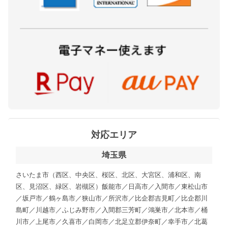
対応エリア
埼玉県
さいたま市（西区、中央区、桜区、北区、大宮区、浦和区、南
区、見沼区、緑区、岩槻区）飯能市／日高市／入間市／東松山市
／坂戸市／鶴ヶ島市／狭山市／所沢市／比企郡吉見町／比企郡川
島町／川越市／ふじみ野市／入間郡三芳町／鴻巣市／北本市／桶
川市／上尾市／久喜市／白岡市／北足立郡伊奈町／幸手市／北葛