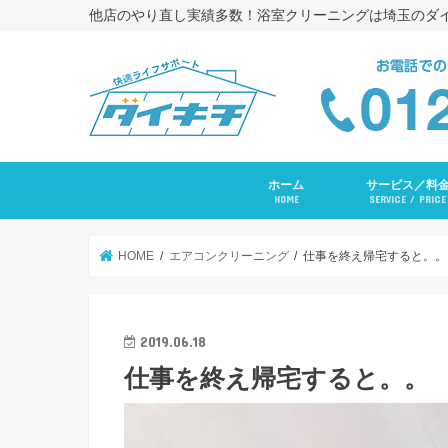
他店のやり直し実績多数！浴室クリーニングは埼玉のダ
ホーム
サービス／料
HOME
SERVICE / PRICE
浴室クリーニング
コーキング打ち替
トイレクリーニン
エアコンクリーニ
長府ＲＡＹエアコ
洗面台クリーニン
レンジフードクリ
キッチンクリーニ
洗濯機クリーニン
水まわりセットプ
入居前全体クリー
その他サービス
HOME
エアコンクリーニング
仕事を終え帰宅すると。。
2019.06.18
仕事を終え帰宅すると。。