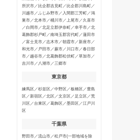
所沢市／比企郡吉見町／比企郡川島町／
川越市／ふじみ野市／入間郡三芳町／鴻
巣市／北本市／桶川市／上尾市／久喜市
／白岡市／北足立郡伊奈町／幸手市／北
葛飾郡杉戸町／南埼玉郡宮代町／蓮田市
／富士見市／志木市／朝霞市／新座市／
和光市／戸田市／蕨市／川口市／春日部
市／越谷市／北葛飾郡松伏町／草加市／
吉川市／八潮市／三郷市
東京都
練馬区／杉並区／中野区／板橋区／豊島
区／新宿区／北区／文京区／足立区／荒
川区／台東区／葛飾区／墨田区／江戸川
区
千葉県
野田市／流山市／松戸市(一部地域を除