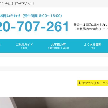
イキチにお任せ下さい！
作業中は電話に出られな
（営業電話はお断りして
金
ご利用ガイド
お客様の声
よくある質問
GUIDE
CUSTOMER’S VOICE
FAQ
え
グ
ング
ンクリーニング
グ
ーニング
ング
グ
ラン
ニング
エアコンクリーニ