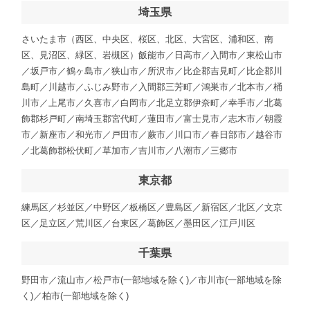
埼玉県
さいたま市（西区、中央区、桜区、北区、大宮区、浦和区、南
区、見沼区、緑区、岩槻区）飯能市／日高市／入間市／東松山市
／坂戸市／鶴ヶ島市／狭山市／所沢市／比企郡吉見町／比企郡川
島町／川越市／ふじみ野市／入間郡三芳町／鴻巣市／北本市／桶
川市／上尾市／久喜市／白岡市／北足立郡伊奈町／幸手市／北葛
飾郡杉戸町／南埼玉郡宮代町／蓮田市／富士見市／志木市／朝霞
市／新座市／和光市／戸田市／蕨市／川口市／春日部市／越谷市
／北葛飾郡松伏町／草加市／吉川市／八潮市／三郷市
東京都
練馬区／杉並区／中野区／板橋区／豊島区／新宿区／北区／文京
区／足立区／荒川区／台東区／葛飾区／墨田区／江戸川区
千葉県
野田市／流山市／松戸市(一部地域を除く)／市川市(一部地域を除
く)／柏市(一部地域を除く)