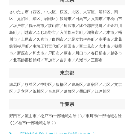
埼玉県
さいたま市（西区、中央区、桜区、北区、大宮区、浦和区、南
区、見沼区、緑区、岩槻区）飯能市／日高市／入間市／東松山市
／坂戸市／鶴ヶ島市／狭山市／所沢市／比企郡吉見町／比企郡川
島町／川越市／ふじみ野市／入間郡三芳町／鴻巣市／北本市／桶
川市／上尾市／久喜市／白岡市／北足立郡伊奈町／幸手市／北葛
飾郡杉戸町／南埼玉郡宮代町／蓮田市／富士見市／志木市／朝霞
市／新座市／和光市／戸田市／蕨市／川口市／春日部市／越谷市
／北葛飾郡松伏町／草加市／吉川市／八潮市／三郷市
東京都
練馬区／杉並区／中野区／板橋区／豊島区／新宿区／北区／文京
区／足立区／荒川区／台東区／葛飾区／墨田区／江戸川区
千葉県
野田市／流山市／松戸市(一部地域を除く)／市川市(一部地域を除
く)／柏市(一部地域を除く)