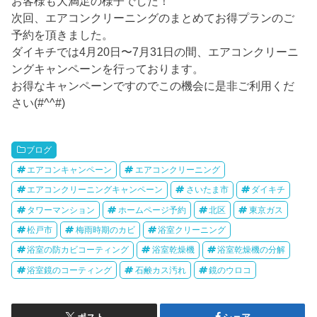
お客様も大満足の様子でした！
次回、エアコンクリーニングのまとめてお得プランのご
予約を頂きました。
ダイキチでは4月20日〜7月31日の間、エアコンクリーニ
ングキャンペーンを行っております。
お得なキャンペーンですのでこの機会に是非ご利用くだ
さい(#^^#)
ブログ
エアコンキャンペーン
エアコンクリーニング
エアコンクリーニングキャンペーン
さいたま市
ダイキチ
タワーマンション
ホームページ予約
北区
東京ガス
松戸市
梅雨時期のカビ
浴室クリーニング
浴室の防カビコーティング
浴室乾燥機
浴室乾燥機の分解
浴室鏡のコーティング
石鹸カス汚れ
鏡のウロコ