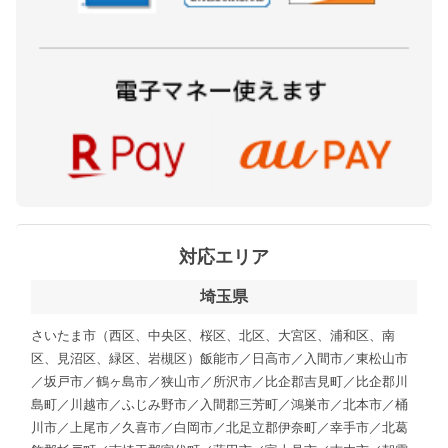
対応エリア
埼玉県
さいたま市（西区、中央区、桜区、北区、大宮区、浦和区、南
区、見沼区、緑区、岩槻区）飯能市／日高市／入間市／東松山市
／坂戸市／鶴ヶ島市／狭山市／所沢市／比企郡吉見町／比企郡川
島町／川越市／ふじみ野市／入間郡三芳町／鴻巣市／北本市／桶
川市／上尾市／久喜市／白岡市／北足立郡伊奈町／幸手市／北葛