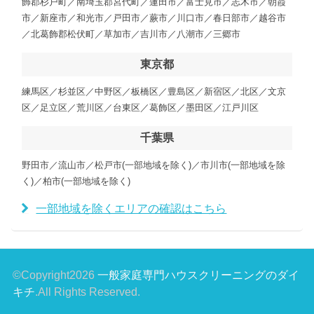
飾郡杉戸町／南埼玉郡宮代町／蓮田市／富士見市／志木市／朝霞
市／新座市／和光市／戸田市／蕨市／川口市／春日部市／越谷市
／北葛飾郡松伏町／草加市／吉川市／八潮市／三郷市
東京都
練馬区／杉並区／中野区／板橋区／豊島区／新宿区／北区／文京
区／足立区／荒川区／台東区／葛飾区／墨田区／江戸川区
千葉県
野田市／流山市／松戸市(一部地域を除く)／市川市(一部地域を除
く)／柏市(一部地域を除く)
一部地域を除くエリアの確認はこちら
©Copyright2026
一般家庭専門ハウスクリーニングのダイ
キチ
.All Rights Reserved.