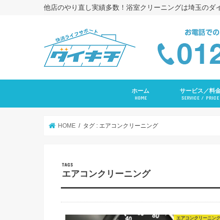
他店のやり直し実績多数！浴室クリーニングは埼玉のダ
ホーム
サービス／料
HOME
SERVICE / PRICE
浴室クリーニング
コーキング打ち替
トイレクリーニン
エアコンクリーニ
長府ＲＡＹエアコ
洗面台クリーニン
レンジフードクリ
キッチンクリーニ
洗濯機クリーニン
水まわりセットプ
入居前全体クリー
その他サービス
HOME
タグ : エアコンクリーニング
エアコンクリーニング
エアコンクリーニン