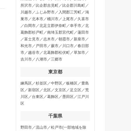
所沢市／比企郡吉見町／比企郡川島町／
川越市／ふじみ野市／入間郡三芳町／鴻
巣市／北本市／桶川市／上尾市／久喜市
／白岡市／北足立郡伊奈町／幸手市／北
葛飾郡杉戸町／南埼玉郡宮代町／蓮田市
／富士見市／志木市／朝霞市／新座市／
和光市／戸田市／蕨市／川口市／春日部
市／越谷市／北葛飾郡松伏町／草加市／
吉川市／八潮市／三郷市
東京都
練馬区／杉並区／中野区／板橋区／豊島
区／新宿区／北区／文京区／足立区／荒
川区／台東区／葛飾区／墨田区／江戸川
区
千葉県
野田市／流山市／松戸市(一部地域を除