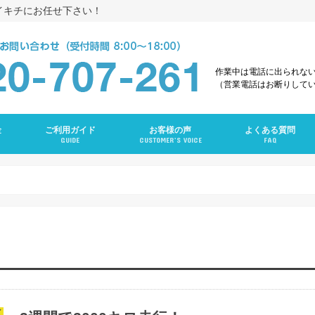
イキチにお任せ下さい！
作業中は電話に出られな
（営業電話はお断りして
金
ご利用ガイド
お客様の声
よくある質問
GUIDE
CUSTOMER’S VOICE
FAQ
え
グ
ング
ンクリーニング
グ
ーニング
ング
グ
ラン
ニング
グ