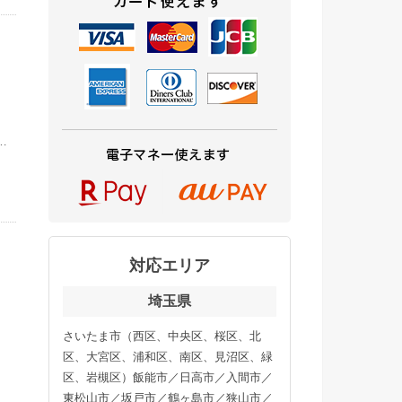
〜
増
…
対応エリア
埼玉県
、
さいたま市（西区、中央区、桜区、北
般
区、大宮区、浦和区、南区、見沼区、緑
区、岩槻区）飯能市／日高市／入間市／
東松山市／坂戸市／鶴ヶ島市／狭山市／