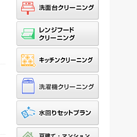
ー
ニ
や