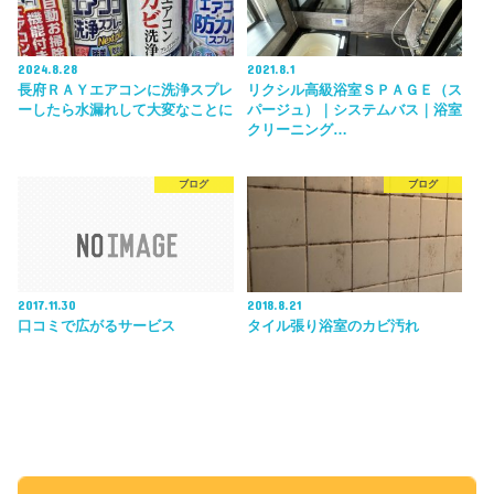
2024.8.28
2021.8.1
長府ＲＡＹエアコンに洗浄スプレ
リクシル高級浴室ＳＰＡＧＥ（ス
ーしたら水漏れして大変なことに
パージュ）｜システムバス｜浴室
クリーニング…
ブログ
ブログ
2017.11.30
2018.8.21
口コミで広がるサービス
タイル張り浴室のカビ汚れ