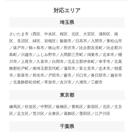
対応エリア
埼玉県
さいたま市（西区、中央区、桜区、北区、大宮区、浦和区、南
区、見沼区、緑区、岩槻区）飯能市／日高市／入間市／東松山市
／坂戸市／鶴ヶ島市／狭山市／所沢市／比企郡吉見町／比企郡川
島町／川越市／ふじみ野市／入間郡三芳町／鴻巣市／北本市／桶
川市／上尾市／久喜市／白岡市／北足立郡伊奈町／幸手市／北葛
飾郡杉戸町／南埼玉郡宮代町／蓮田市／富士見市／志木市／朝霞
市／新座市／和光市／戸田市／蕨市／川口市／春日部市／越谷市
／北葛飾郡松伏町／草加市／吉川市／八潮市／三郷市
東京都
練馬区／杉並区／中野区／板橋区／豊島区／新宿区／北区／文京
区／足立区／荒川区／台東区／葛飾区／墨田区／江戸川区
千葉県