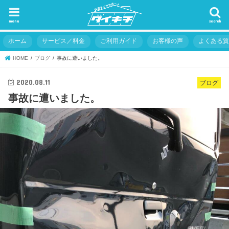
menu
search
ホーム
サービス／料金
ご利用ガイド
お客様の声
よくある
HOME
ブログ
事故に遭いました。
2020.08.11
ブログ
事故に遭いました。