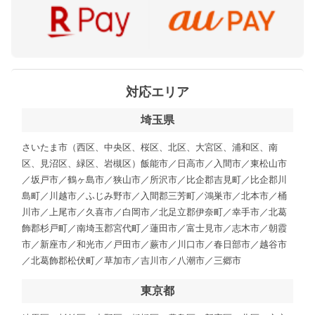
対応エリア
埼玉県
さいたま市（西区、中央区、桜区、北区、大宮区、浦和区、南
区、見沼区、緑区、岩槻区）飯能市／日高市／入間市／東松山市
／坂戸市／鶴ヶ島市／狭山市／所沢市／比企郡吉見町／比企郡川
島町／川越市／ふじみ野市／入間郡三芳町／鴻巣市／北本市／桶
川市／上尾市／久喜市／白岡市／北足立郡伊奈町／幸手市／北葛
飾郡杉戸町／南埼玉郡宮代町／蓮田市／富士見市／志木市／朝霞
市／新座市／和光市／戸田市／蕨市／川口市／春日部市／越谷市
／北葛飾郡松伏町／草加市／吉川市／八潮市／三郷市
東京都