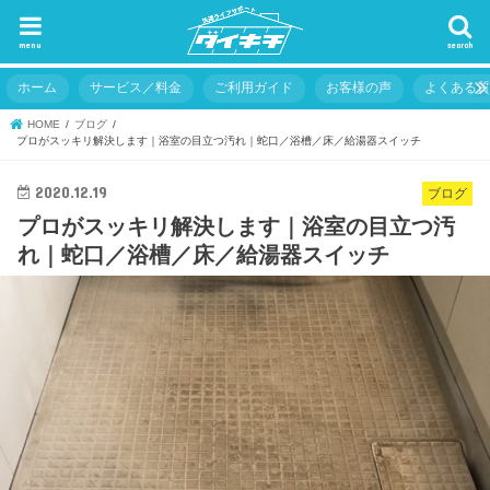
menu
search
ホーム
サービス／料金
ご利用ガイド
お客様の声
よくある
HOME
ブログ
プロがスッキリ解決します｜浴室の目立つ汚れ｜蛇口／浴槽／床／給湯器スイッチ
2020.12.19
ブログ
プロがスッキリ解決します｜浴室の目立つ汚
れ｜蛇口／浴槽／床／給湯器スイッチ