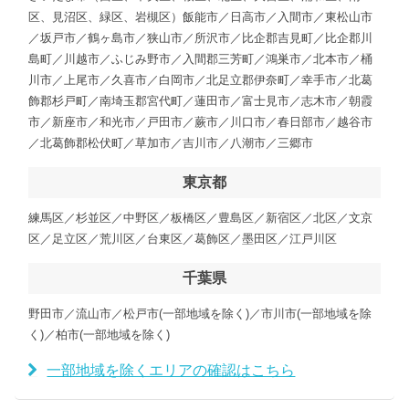
区、見沼区、緑区、岩槻区）飯能市／日高市／入間市／東松山市
／坂戸市／鶴ヶ島市／狭山市／所沢市／比企郡吉見町／比企郡川
島町／川越市／ふじみ野市／入間郡三芳町／鴻巣市／北本市／桶
川市／上尾市／久喜市／白岡市／北足立郡伊奈町／幸手市／北葛
飾郡杉戸町／南埼玉郡宮代町／蓮田市／富士見市／志木市／朝霞
市／新座市／和光市／戸田市／蕨市／川口市／春日部市／越谷市
／北葛飾郡松伏町／草加市／吉川市／八潮市／三郷市
東京都
練馬区／杉並区／中野区／板橋区／豊島区／新宿区／北区／文京
区／足立区／荒川区／台東区／葛飾区／墨田区／江戸川区
千葉県
野田市／流山市／松戸市(一部地域を除く)／市川市(一部地域を除
く)／柏市(一部地域を除く)
一部地域を除くエリアの確認はこちら