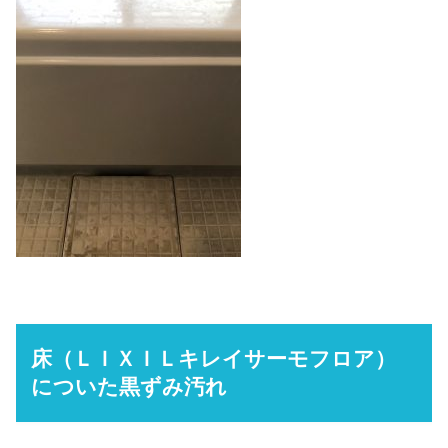
床（ＬＩＸＩＬキレイサーモフロア）
についた黒ずみ汚れ