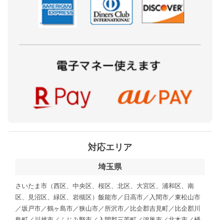
対応エリア
埼玉県
さいたま市（西区、中央区、桜区、北区、大宮区、浦和区、南
区、見沼区、緑区、岩槻区）飯能市／日高市／入間市／東松山市
／坂戸市／鶴ヶ島市／狭山市／所沢市／比企郡吉見町／比企郡川
島町／川越市／ふじみ野市／入間郡三芳町／鴻巣市／北本市／桶