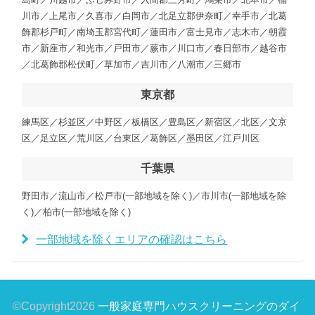
川市／上尾市／久喜市／白岡市／北足立郡伊奈町／幸手市／北葛
飾郡杉戸町／南埼玉郡宮代町／蓮田市／富士見市／志木市／朝霞
市／新座市／和光市／戸田市／蕨市／川口市／春日部市／越谷市
／北葛飾郡松伏町／草加市／吉川市／八潮市／三郷市
東京都
練馬区／杉並区／中野区／板橋区／豊島区／新宿区／北区／文京
区／足立区／荒川区／台東区／葛飾区／墨田区／江戸川区
千葉県
野田市／流山市／松戸市(一部地域を除く)／市川市(一部地域を除
く)／柏市(一部地域を除く)
一部地域を除くエリアの確認はこちら
©Copyright2026
一般家庭専門ハウスクリーニングのダイ