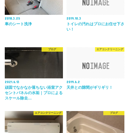
2018.3.25
2019.10.3
車のシート洗浄
トイレの汚れはプロにお任せ下さ
い！
ブログ
エアコンクリーニング
2021.6.13
2019.6.2
頑固でなかなか落ちない浴室アク
天井との隙間がギリギリ！
セントパネルの水垢｜プロによる
スケール除去…
エアコンクリーニング
ブログ