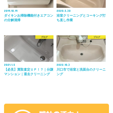
2019.10.19
2020.5.30
ダイキンお掃除機能付きエアコン
浴室クリーニングとコーキング打
の分解清掃
ち直し作業
ブログ
ブログ
2021.1.5
2022.10.3
【必見】買取査定ＵＰ！？｜分譲
川口市で浴室と洗面台のクリーニ
マンション｜退去クリーニング
ング