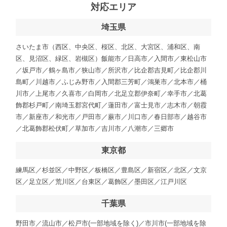
対応エリア
埼玉県
さいたま市（西区、中央区、桜区、北区、大宮区、浦和区、南
区、見沼区、緑区、岩槻区）飯能市／日高市／入間市／東松山市
／坂戸市／鶴ヶ島市／狭山市／所沢市／比企郡吉見町／比企郡川
島町／川越市／ふじみ野市／入間郡三芳町／鴻巣市／北本市／桶
川市／上尾市／久喜市／白岡市／北足立郡伊奈町／幸手市／北葛
飾郡杉戸町／南埼玉郡宮代町／蓮田市／富士見市／志木市／朝霞
市／新座市／和光市／戸田市／蕨市／川口市／春日部市／越谷市
／北葛飾郡松伏町／草加市／吉川市／八潮市／三郷市
東京都
練馬区／杉並区／中野区／板橋区／豊島区／新宿区／北区／文京
区／足立区／荒川区／台東区／葛飾区／墨田区／江戸川区
千葉県
野田市／流山市／松戸市(一部地域を除く)／市川市(一部地域を除