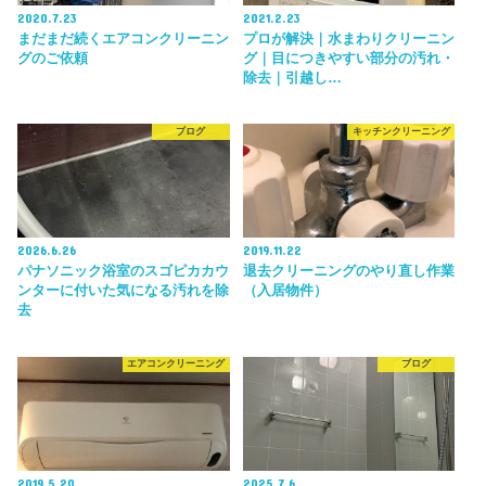
2020.7.23
2021.2.23
まだまだ続くエアコンクリーニン
プロが解決｜水まわりクリーニン
グのご依頼
グ｜目につきやすい部分の汚れ・
除去｜引越し…
ブログ
キッチンクリーニング
2026.6.26
2019.11.22
パナソニック浴室のスゴピカカウ
退去クリーニングのやり直し作業
ンターに付いた気になる汚れを除
（入居物件）
去
エアコンクリーニング
ブログ
2019.5.20
2025.7.6