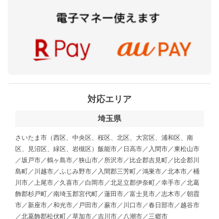
対応エリア
埼玉県
さいたま市（西区、中央区、桜区、北区、大宮区、浦和区、南
区、見沼区、緑区、岩槻区）飯能市／日高市／入間市／東松山市
／坂戸市／鶴ヶ島市／狭山市／所沢市／比企郡吉見町／比企郡川
島町／川越市／ふじみ野市／入間郡三芳町／鴻巣市／北本市／桶
川市／上尾市／久喜市／白岡市／北足立郡伊奈町／幸手市／北葛
飾郡杉戸町／南埼玉郡宮代町／蓮田市／富士見市／志木市／朝霞
市／新座市／和光市／戸田市／蕨市／川口市／春日部市／越谷市
／北葛飾郡松伏町／草加市／吉川市／八潮市／三郷市