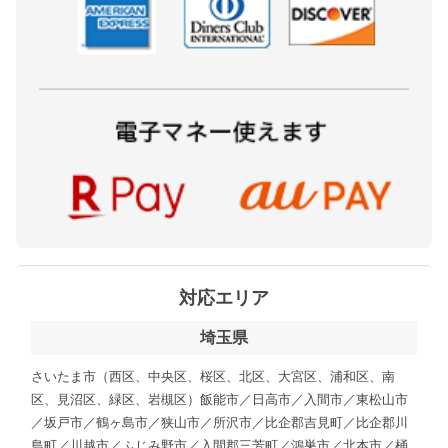
対応エリア
埼玉県
さいたま市（西区、中央区、桜区、北区、大宮区、浦和区、南
区、見沼区、緑区、岩槻区）飯能市／日高市／入間市／東松山市
／坂戸市／鶴ヶ島市／狭山市／所沢市／比企郡吉見町／比企郡川
島町／川越市／ふじみ野市／入間郡三芳町／鴻巣市／北本市／桶