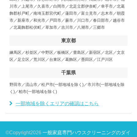
川市／上尾市／久喜市／白岡市／北足立郡伊奈町／幸手市／北葛
飾郡杉戸町／南埼玉郡宮代町／蓮田市／富士見市／志木市／朝霞
市／新座市／和光市／戸田市／蕨市／川口市／春日部市／越谷市
／北葛飾郡松伏町／草加市／吉川市／八潮市／三郷市
東京都
練馬区／杉並区／中野区／板橋区／豊島区／新宿区／北区／文京
区／足立区／荒川区／台東区／葛飾区／墨田区／江戸川区
千葉県
野田市／流山市／松戸市(一部地域を除く)／市川市(一部地域を除
く)／柏市(一部地域を除く)
一部地域を除くエリアの確認はこちら
©Copyright2026
一般家庭専門ハウスクリーニングのダイ