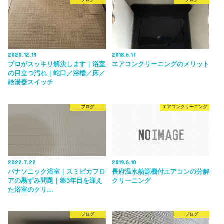
ブログ
ブログ
2020.12.19
2018.6.17
プロがスッキリ解決します｜浴室
エアコンクリーニングのメリット
の目立つ汚れ｜蛇口／浴槽／床／
給湯器スイッチ
ブログ
エアコンクリーニング
2022.7.22
2019.6.10
パナソニック浴室｜スミピカフロ
長府温水熱源機付エアコンの分解
アの黒ずみ問題｜築5年目を迎え
クリーニング
た浴室のクリ…
ブログ
ブログ