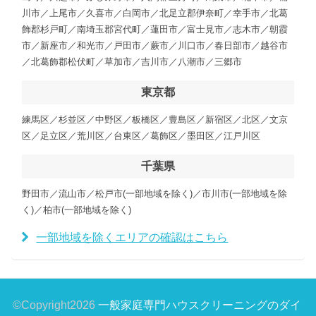
川市／上尾市／久喜市／白岡市／北足立郡伊奈町／幸手市／北葛
飾郡杉戸町／南埼玉郡宮代町／蓮田市／富士見市／志木市／朝霞
市／新座市／和光市／戸田市／蕨市／川口市／春日部市／越谷市
／北葛飾郡松伏町／草加市／吉川市／八潮市／三郷市
東京都
練馬区／杉並区／中野区／板橋区／豊島区／新宿区／北区／文京
区／足立区／荒川区／台東区／葛飾区／墨田区／江戸川区
千葉県
野田市／流山市／松戸市(一部地域を除く)／市川市(一部地域を除
く)／柏市(一部地域を除く)
一部地域を除くエリアの確認はこちら
©Copyright2026
一般家庭専門ハウスクリーニングのダイ