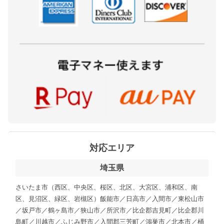
対応エリア
埼玉県
さいたま市（西区、中央区、桜区、北区、大宮区、浦和区、南
区、見沼区、緑区、岩槻区）飯能市／日高市／入間市／東松山市
／坂戸市／鶴ヶ島市／狭山市／所沢市／比企郡吉見町／比企郡川
島町／川越市／ふじみ野市／入間郡三芳町／鴻巣市／北本市／桶