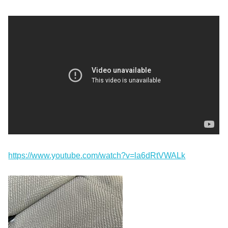
https://www.youtube.com/watch?v=la6dRtVWALk