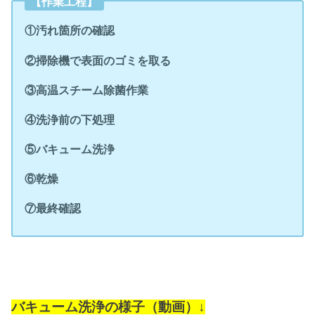
【作業工程】
①汚れ箇所の確認
②掃除機で表面のゴミを取る
③高温スチーム除菌作業
④洗浄前の下処理
⑤バキューム洗浄
⑥乾燥
⑦最終確認
バキューム洗浄の様子（動画）↓