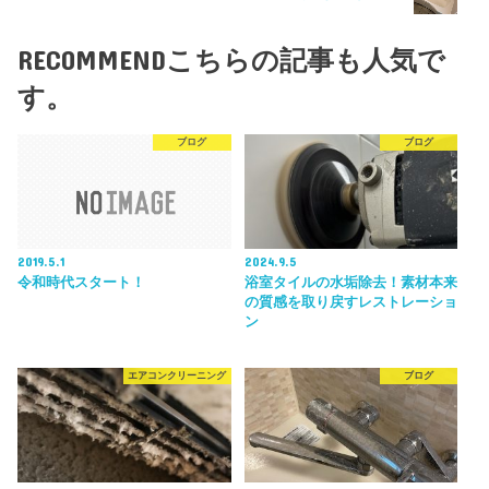
RECOMMEND
こちらの記事も人気で
す。
ブログ
ブログ
2019.5.1
2024.9.5
令和時代スタート！
浴室タイルの水垢除去！素材本来
の質感を取り戻すレストレーショ
ン
エアコンクリーニング
ブログ