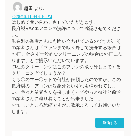
越田
より:
2020年6月10日 6:46 PM
はじめて問い合わせさせていただきます。
長府製RAYエアコンの洗浄について確認させてくださ
い。
現在別の業者さんにも問い合わせているのですが、そ
の業者さんは「ファンまで取り外して洗浄する場合は
○○円、外さず一般的なクリーニングの場合は××円にな
ります」とご提示いただいています。
御社のクリーニングはこのファンの取り外しまでする
クリーニングでしょうか？
くら〇のマー〇ットで何社か依頼したのですが、この
長府製のエアコンは対象外といずれも弾かれてしま
い、色々と業者さんを探しまくってやっと御社と前述
の業者さんに辿り着くことが出来ました…。
お忙しいところ恐縮ですがご教示よろしくお願いいた
します。
返信する