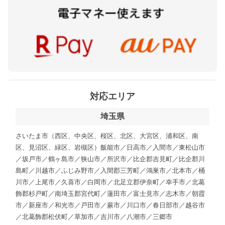
対応エリア
埼玉県
さいたま市（西区、中央区、桜区、北区、大宮区、浦和区、南
区、見沼区、緑区、岩槻区）飯能市／日高市／入間市／東松山市
／坂戸市／鶴ヶ島市／狭山市／所沢市／比企郡吉見町／比企郡川
島町／川越市／ふじみ野市／入間郡三芳町／鴻巣市／北本市／桶
川市／上尾市／久喜市／白岡市／北足立郡伊奈町／幸手市／北葛
飾郡杉戸町／南埼玉郡宮代町／蓮田市／富士見市／志木市／朝霞
市／新座市／和光市／戸田市／蕨市／川口市／春日部市／越谷市
／北葛飾郡松伏町／草加市／吉川市／八潮市／三郷市