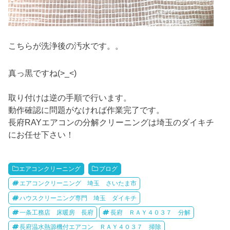
こちらが洗浄後の汚水です。。
真っ黒ですね(>_<)
取り付けは逆の手順で行います。
動作確認に問題がなければ作業完了です。
長府RAYエアコンの分解クリーニングは埼玉のダイキチ
にお任せ下さい！
エアコンクリーニング
ブログ
エアコンクリーニング 埼玉 さいたま市
ハウスクリーニング専門 埼玉 ダイキチ
一条工務店 床暖房 長府
長府 ＲＡＹ４０３７ 分解
長府温水熱源機付エアコン ＲＡＹ４０３７ 掃除