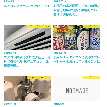
2019.8.6
2022.7.16
エアコンクリーニングのメリット
お風呂の水垢問題｜浴室の頑固な
水垢は地域の水質が関係してい
る？｜洗剤の力…
エアコンクリーニング
ブログ
2021.5.19
2024.8.28
エアコン掃除はプロにお任せ｜長
長府ＲＡＹエアコンに洗浄スプレ
府（CHOFU）RAYエアコン｜床
ーしたら水漏れして大変なことに
暖房連動…
キッチンクリーニング
ブログ
2019.11.22
2018.1.9