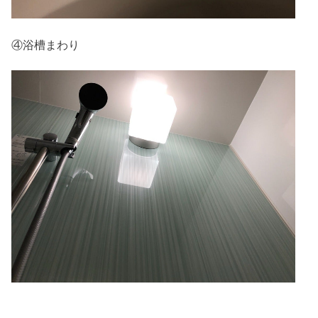
④浴槽まわり