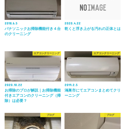
2018.6.5
2020.4.22
パナソニックお掃除機能付き４台
乾くと浮き上がる汚れの正体とは
のクリーニング
エアコンクリーニング
エアコンクリーニング
2020.10.22
2019.2.5
お掃除のプロが解説｜お掃除機能
鴻巣市にてエアコンまとめてクリ
付きエアコンのクリーニング（掃
ーニング
除）は必要？
ブログ
ブログ