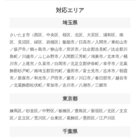
対応エリア
埼玉県
さいたま市（西区、中央区、桜区、北区、大宮区、浦和区、南
区、見沼区、緑区、岩槻区）飯能市／日高市／入間市／東松山市
／坂戸市／鶴ヶ島市／狭山市／所沢市／比企郡吉見町／比企郡川
島町／川越市／ふじみ野市／入間郡三芳町／鴻巣市／北本市／桶
川市／上尾市／久喜市／白岡市／北足立郡伊奈町／幸手市／北葛
飾郡杉戸町／南埼玉郡宮代町／蓮田市／富士見市／志木市／朝霞
市／新座市／和光市／戸田市／蕨市／川口市／春日部市／越谷市
／北葛飾郡松伏町／草加市／吉川市／八潮市／三郷市
東京都
練馬区／杉並区／中野区／板橋区／豊島区／新宿区／北区／文京
区／足立区／荒川区／台東区／葛飾区／墨田区／江戸川区
千葉県