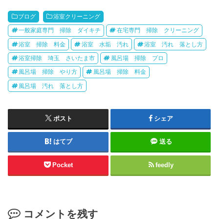
ブログ
浴室クリーニング
一般家庭専門 掃除 ダイキチ
在宅専門 掃除 クリーニング
浴室 掃除 料金
浴室 水垢 汚れ
浴室 汚れ 落とし方
浴室掃除 埼玉 さいたま市
風呂場 掃除 プロ
風呂場 掃除 やり方
風呂場 掃除 料金
風呂場 汚れ 落とし方
ポスト
シェア
はてブ
送る
Pocket
feedly
コメントを残す