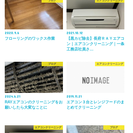
ブログ
エアコンクリーニング
2020.9.6
2021.10.12
フローリングのワックス作業
【黒カビ除去】長府ＲＡＹエアコ
ン｜エアコンクリーニング｜一条
工務店社員さ…
ブログ
エアコンクリーニング
2024.6.21
2019.11.21
RAYエアコンのクリーニングをお
エアコン３台とレンジフードのま
願いしたら大変なことに
とめてクリーニング
エアコンクリーニング
ブログ