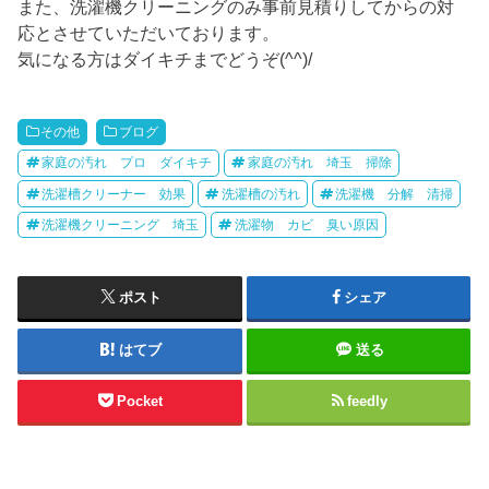
また、洗濯機クリーニングのみ事前見積りしてからの対
応とさせていただいております。
気になる方はダイキチまでどうぞ(^^)/
その他
ブログ
家庭の汚れ プロ ダイキチ
家庭の汚れ 埼玉 掃除
洗濯槽クリーナー 効果
洗濯槽の汚れ
洗濯機 分解 清掃
洗濯機クリーニング 埼玉
洗濯物 カビ 臭い原因
ポスト
シェア
はてブ
送る
Pocket
feedly