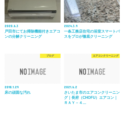
2020.6.3
2024.3.9
戸田市にてお掃除機能付きエアコ
一条工務店住宅の浴室スマートバ
ンの分解クリーニング
スをプロが徹底クリーニング
ブログ
エアコンクリーニング
2018.1.29
2021.6.2
床の頑固な汚れ
さいたま市のエアコンクリーニン
グ｜長府（CHOFU）エアコン｜
ＲＡＹ－４…