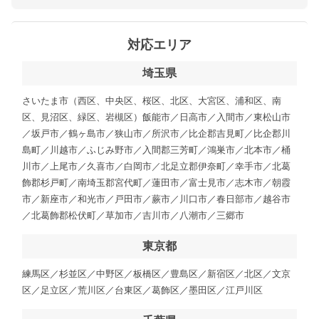
対応エリア
埼玉県
さいたま市（西区、中央区、桜区、北区、大宮区、浦和区、南
区、見沼区、緑区、岩槻区）飯能市／日高市／入間市／東松山市
／坂戸市／鶴ヶ島市／狭山市／所沢市／比企郡吉見町／比企郡川
島町／川越市／ふじみ野市／入間郡三芳町／鴻巣市／北本市／桶
川市／上尾市／久喜市／白岡市／北足立郡伊奈町／幸手市／北葛
飾郡杉戸町／南埼玉郡宮代町／蓮田市／富士見市／志木市／朝霞
市／新座市／和光市／戸田市／蕨市／川口市／春日部市／越谷市
／北葛飾郡松伏町／草加市／吉川市／八潮市／三郷市
東京都
練馬区／杉並区／中野区／板橋区／豊島区／新宿区／北区／文京
区／足立区／荒川区／台東区／葛飾区／墨田区／江戸川区