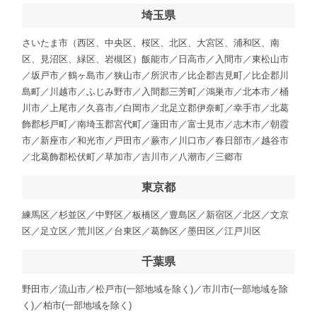
埼玉県
さいたま市（西区、中央区、桜区、北区、大宮区、浦和区、南
区、見沼区、緑区、岩槻区）飯能市／日高市／入間市／東松山市
／坂戸市／鶴ヶ島市／狭山市／所沢市／比企郡吉見町／比企郡川
島町／川越市／ふじみ野市／入間郡三芳町／鴻巣市／北本市／桶
川市／上尾市／久喜市／白岡市／北足立郡伊奈町／幸手市／北葛
飾郡杉戸町／南埼玉郡宮代町／蓮田市／富士見市／志木市／朝霞
市／新座市／和光市／戸田市／蕨市／川口市／春日部市／越谷市
／北葛飾郡松伏町／草加市／吉川市／八潮市／三郷市
東京都
練馬区／杉並区／中野区／板橋区／豊島区／新宿区／北区／文京
区／足立区／荒川区／台東区／葛飾区／墨田区／江戸川区
千葉県
野田市／流山市／松戸市(一部地域を除く)／市川市(一部地域を除
く)／柏市(一部地域を除く)