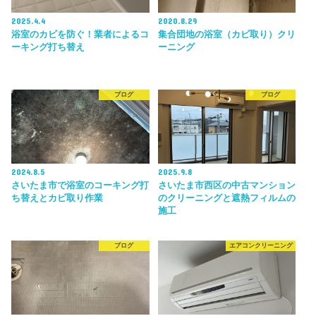
2025.4.4
2020.8.29
浴室のカビを防ぐ！業者によるコ
集合団地の浴室（カビ取り）クリ
ーキング打ち替え
ーニング
ブログ
ブログ
2024.8.5
2025.9.8
さいたま市で浴室のコーキング打
さいたま市西区の中古マンション
ち替えとカビ取り作業
のクリーニングと遮熱フィルムの
施工
ブログ
エアコンクリーニング