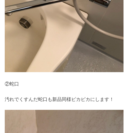
②蛇口
汚れでくすんだ蛇口も新品同様ピカピカにします！