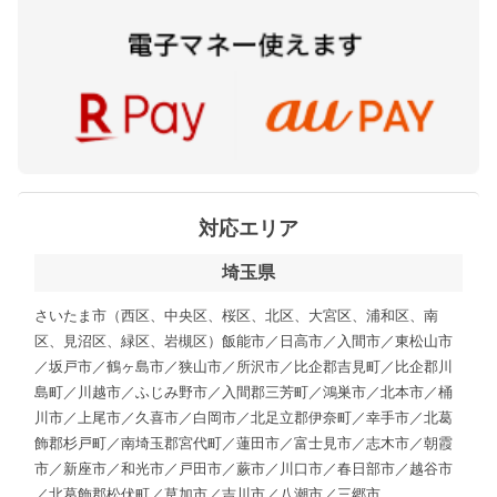
対応エリア
埼玉県
さいたま市（西区、中央区、桜区、北区、大宮区、浦和区、南
区、見沼区、緑区、岩槻区）飯能市／日高市／入間市／東松山市
／坂戸市／鶴ヶ島市／狭山市／所沢市／比企郡吉見町／比企郡川
島町／川越市／ふじみ野市／入間郡三芳町／鴻巣市／北本市／桶
川市／上尾市／久喜市／白岡市／北足立郡伊奈町／幸手市／北葛
飾郡杉戸町／南埼玉郡宮代町／蓮田市／富士見市／志木市／朝霞
市／新座市／和光市／戸田市／蕨市／川口市／春日部市／越谷市
／北葛飾郡松伏町／草加市／吉川市／八潮市／三郷市