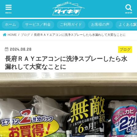
menu
search
ホーム
サービス／料金
ご利用ガイド
お客様の声
よくある
HOME
ブログ
長府ＲＡＹエアコンに洗浄スプレーしたら水漏れして大変なことに
2024.08.28
ブログ
長府ＲＡＹエアコンに洗浄スプレーしたら水
漏れして大変なことに