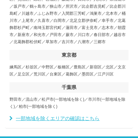
／坂戸市／鶴ヶ島市／狭山市／所沢市／比企郡吉見町／比企郡川
島町／川越市／ふじみ野市／入間郡三芳町／鴻巣市／北本市／桶
川市／上尾市／久喜市／白岡市／北足立郡伊奈町／幸手市／北葛
飾郡杉戸町／南埼玉郡宮代町／蓮田市／富士見市／志木市／朝霞
市／新座市／和光市／戸田市／蕨市／川口市／春日部市／越谷市
／北葛飾郡松伏町／草加市／吉川市／八潮市／三郷市
東京都
練馬区／杉並区／中野区／板橋区／豊島区／新宿区／北区／文京
区／足立区／荒川区／台東区／葛飾区／墨田区／江戸川区
千葉県
野田市／流山市／松戸市(一部地域を除く)／市川市(一部地域を除
く)／柏市(一部地域を除く)
一部地域を除くエリアの確認はこちら