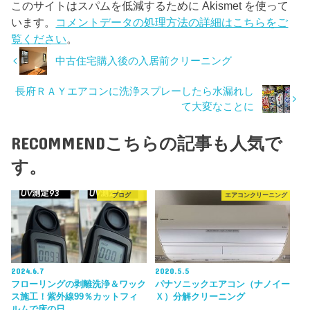
このサイトはスパムを低減するために Akismet を使って
います。
コメントデータの処理方法の詳細はこちらをご
覧ください
。
中古住宅購入後の入居前クリーニング
長府ＲＡＹエアコンに洗浄スプレーしたら水漏れし
て大変なことに
RECOMMEND
こちらの記事も人気で
す。
ブログ
エアコンクリーニング
2024.6.7
2020.5.5
フローリングの剥離洗浄＆ワック
パナソニックエアコン（ナノイー
ス施工！紫外線99％カットフィ
Ｘ）分解クリーニング
ルムで床の日…