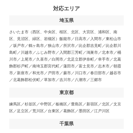
対応エリア
埼玉県
さいたま市（西区、中央区、桜区、北区、大宮区、浦和区、南
区、見沼区、緑区、岩槻区）飯能市／日高市／入間市／東松山市
／坂戸市／鶴ヶ島市／狭山市／所沢市／比企郡吉見町／比企郡川
島町／川越市／ふじみ野市／入間郡三芳町／鴻巣市／北本市／桶
川市／上尾市／久喜市／白岡市／北足立郡伊奈町／幸手市／北葛
飾郡杉戸町／南埼玉郡宮代町／蓮田市／富士見市／志木市／朝霞
市／新座市／和光市／戸田市／蕨市／川口市／春日部市／越谷市
／北葛飾郡松伏町／草加市／吉川市／八潮市／三郷市
東京都
練馬区／杉並区／中野区／板橋区／豊島区／新宿区／北区／文京
区／足立区／荒川区／台東区／葛飾区／墨田区／江戸川区
千葉県