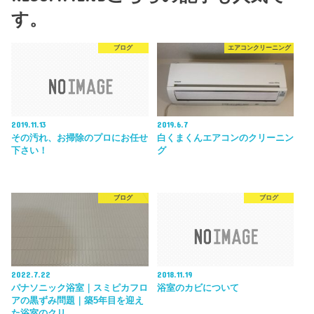
す。
ブログ
エアコンクリーニング
2019.11.13
2019.6.7
その汚れ、お掃除のプロにお任せ
白くまくんエアコンのクリーニン
下さい！
グ
ブログ
ブログ
2022.7.22
2018.11.19
パナソニック浴室｜スミピカフロ
浴室のカビについて
アの黒ずみ問題｜築5年目を迎え
た浴室のクリ…