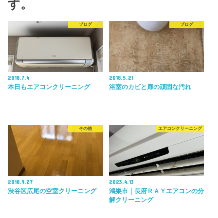
す。
ブログ
ブログ
2018.7.4
2018.5.21
本日もエアコンクリーニング
浴室のカビと扉の頑固な汚れ
その他
エアコンクリーニング
2018.9.27
2023.4.13
渋谷区広尾の空室クリーニング
鴻巣市｜長府ＲＡＹエアコンの分
解クリーニング