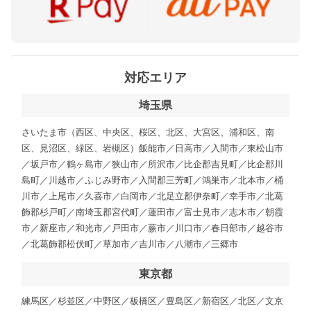
対応エリア
埼玉県
さいたま市（西区、中央区、桜区、北区、大宮区、浦和区、南
区、見沼区、緑区、岩槻区）飯能市／日高市／入間市／東松山市
／坂戸市／鶴ヶ島市／狭山市／所沢市／比企郡吉見町／比企郡川
島町／川越市／ふじみ野市／入間郡三芳町／鴻巣市／北本市／桶
川市／上尾市／久喜市／白岡市／北足立郡伊奈町／幸手市／北葛
飾郡杉戸町／南埼玉郡宮代町／蓮田市／富士見市／志木市／朝霞
市／新座市／和光市／戸田市／蕨市／川口市／春日部市／越谷市
／北葛飾郡松伏町／草加市／吉川市／八潮市／三郷市
東京都
練馬区／杉並区／中野区／板橋区／豊島区／新宿区／北区／文京