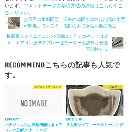
います。
コメントデータの処理方法の詳細はこちらをご
覧ください
。
お風呂の水垢問題｜浴室の頑固な水垢は地域の水質
が関係している？｜洗剤の力で水垢を徹底除去
長府製ＲＡＹエアコンの掃除は自分ではやってはダ
メ！エアコン洗浄スプレーはモーターを故障させる
可能性あり
RECOMMEND
こちらの記事も人気で
す。
エアコンクリーニング
ブログ
2019.8.17
2018.10.18
パナソニックお掃除機能付きエア
３人掛けソファーのクリーニング
コンの分解クリーニング