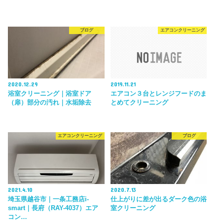
ブログ
エアコンクリーニング
2020.12.29
2019.11.21
浴室クリーニング｜浴室ドア
エアコン３台とレンジフードのま
（扉）部分の汚れ｜水垢除去
とめてクリーニング
エアコンクリーニング
ブログ
2021.4.10
2020.7.13
埼玉県越谷市｜一条工務店i-
仕上がりに差が出るダーク色の浴
smart｜長府（RAY-4037）エア
室クリーニング
コン…