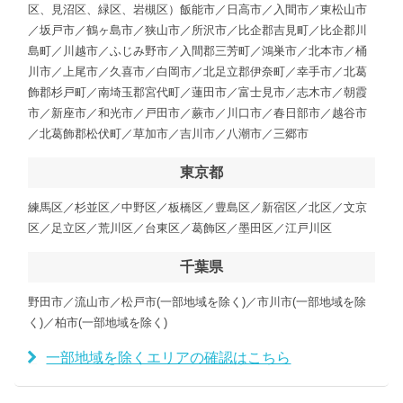
区、見沼区、緑区、岩槻区）飯能市／日高市／入間市／東松山市
／坂戸市／鶴ヶ島市／狭山市／所沢市／比企郡吉見町／比企郡川
島町／川越市／ふじみ野市／入間郡三芳町／鴻巣市／北本市／桶
川市／上尾市／久喜市／白岡市／北足立郡伊奈町／幸手市／北葛
飾郡杉戸町／南埼玉郡宮代町／蓮田市／富士見市／志木市／朝霞
市／新座市／和光市／戸田市／蕨市／川口市／春日部市／越谷市
／北葛飾郡松伏町／草加市／吉川市／八潮市／三郷市
東京都
練馬区／杉並区／中野区／板橋区／豊島区／新宿区／北区／文京
区／足立区／荒川区／台東区／葛飾区／墨田区／江戸川区
千葉県
野田市／流山市／松戸市(一部地域を除く)／市川市(一部地域を除
く)／柏市(一部地域を除く)
一部地域を除くエリアの確認はこちら