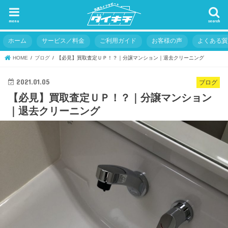
menu
search
ホーム
サービス／料金
ご利用ガイド
お客様の声
よくある
HOME
ブログ
【必見】買取査定ＵＰ！？｜分譲マンション｜退去クリーニング
2021.01.05
ブログ
【必見】買取査定ＵＰ！？｜分譲マンション
｜退去クリーニング