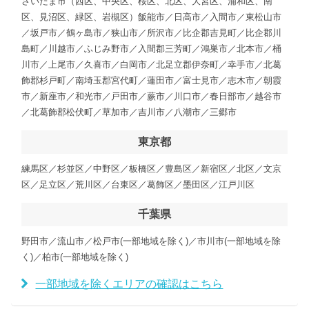
さいたま市（西区、中央区、桜区、北区、大宮区、浦和区、南
区、見沼区、緑区、岩槻区）飯能市／日高市／入間市／東松山市
／坂戸市／鶴ヶ島市／狭山市／所沢市／比企郡吉見町／比企郡川
島町／川越市／ふじみ野市／入間郡三芳町／鴻巣市／北本市／桶
川市／上尾市／久喜市／白岡市／北足立郡伊奈町／幸手市／北葛
飾郡杉戸町／南埼玉郡宮代町／蓮田市／富士見市／志木市／朝霞
市／新座市／和光市／戸田市／蕨市／川口市／春日部市／越谷市
／北葛飾郡松伏町／草加市／吉川市／八潮市／三郷市
東京都
練馬区／杉並区／中野区／板橋区／豊島区／新宿区／北区／文京
区／足立区／荒川区／台東区／葛飾区／墨田区／江戸川区
千葉県
野田市／流山市／松戸市(一部地域を除く)／市川市(一部地域を除
く)／柏市(一部地域を除く)
一部地域を除くエリアの確認はこちら