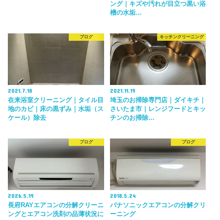
ング｜キズや汚れが目立つ黒い浴
槽の水垢…
ブログ
キッチンクリーニング
2021.7.18
2021.11.19
在来浴室クリーニング｜タイル目
埼玉のお掃除専門店｜ダイキチ｜
地のカビ｜床の黒ずみ｜水垢（ス
さいたま市｜レンジフードとキッ
ケール）除去
チンのお掃除…
ブログ
ブログ
2026.5.19
2018.5.24
長府RAYエアコンの分解クリーニ
パナソニックエアコンの分解クリ
ングとエアコン洗剤の品薄状況に
ーニング