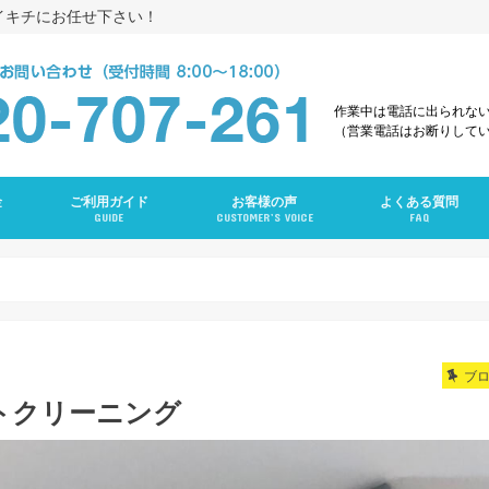
イキチにお任せ下さい！
作業中は電話に出られな
（営業電話はお断りして
金
ご利用ガイド
お客様の声
よくある質問
GUIDE
CUSTOMER’S VOICE
FAQ
え
グ
ング
ンクリーニング
グ
ーニング
ング
グ
ラン
ニング
ブ
トクリーニング