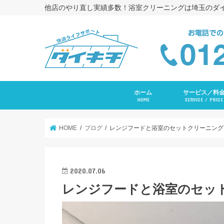
他店のやり直し実績多数！浴室クリーニングは埼玉のダ
ホーム
サービス／料
HOME
SERVICE / PRICE
浴室クリーニング
コーキング打ち替
トイレクリーニン
エアコンクリーニ
長府ＲＡＹエアコ
洗面台クリーニン
レンジフードクリ
キッチンクリーニ
洗濯機クリーニン
水まわりセットプ
入居前全体クリー
その他サービス
HOME
ブログ
レンジフードと浴室のセットクリーニング
2020.07.06
レンジフードと浴室のセッ