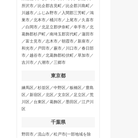
所沢市／比企郡吉見町／比企郡川島町／
川越市／ふじみ野市／入間郡三芳町／鴻
巣市／北本市／桶川市／上尾市／久喜市
／白岡市／北足立郡伊奈町／幸手市／北
葛飾郡杉戸町／南埼玉郡宮代町／蓮田市
／富士見市／志木市／朝霞市／新座市／
和光市／戸田市／蕨市／川口市／春日部
市／越谷市／北葛飾郡松伏町／草加市／
吉川市／八潮市／三郷市
東京都
練馬区／杉並区／中野区／板橋区／豊島
区／新宿区／北区／文京区／足立区／荒
川区／台東区／葛飾区／墨田区／江戸川
区
千葉県
野田市／流山市／松戸市(一部地域を除