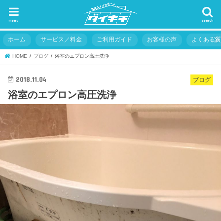
menu
search
ホーム
サービス／料金
ご利用ガイド
お客様の声
よくある
HOME
ブログ
浴室のエプロン高圧洗浄
2018.11.04
ブログ
浴室のエプロン高圧洗浄