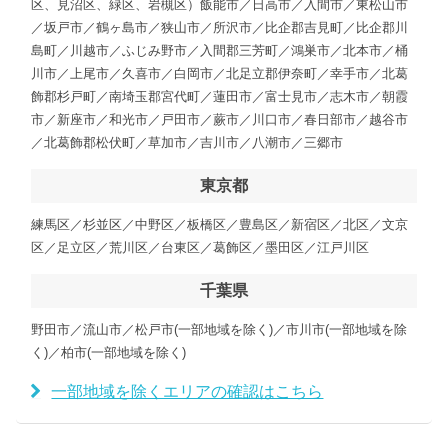
区、見沼区、緑区、岩槻区）飯能市／日高市／入間市／東松山市
／坂戸市／鶴ヶ島市／狭山市／所沢市／比企郡吉見町／比企郡川
島町／川越市／ふじみ野市／入間郡三芳町／鴻巣市／北本市／桶
川市／上尾市／久喜市／白岡市／北足立郡伊奈町／幸手市／北葛
飾郡杉戸町／南埼玉郡宮代町／蓮田市／富士見市／志木市／朝霞
市／新座市／和光市／戸田市／蕨市／川口市／春日部市／越谷市
／北葛飾郡松伏町／草加市／吉川市／八潮市／三郷市
東京都
練馬区／杉並区／中野区／板橋区／豊島区／新宿区／北区／文京
区／足立区／荒川区／台東区／葛飾区／墨田区／江戸川区
千葉県
野田市／流山市／松戸市(一部地域を除く)／市川市(一部地域を除
く)／柏市(一部地域を除く)
一部地域を除くエリアの確認はこちら