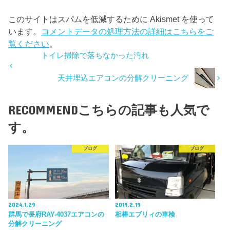
このサイトはスパムを低減するために Akismet を使って
います。
コメントデータの処理方法の詳細はこちらをご
覧ください
。
トイレ掃除で落ちなかった汚れ
天井埋込エアコンの分解クリーニング
RECOMMEND
こちらの記事も人気で
す。
ブログ
ブログ
2024.1.29
2019.2.19
群馬で長府RAY-4037エアコンの
相棒エブリィの車検
分解クリーニング