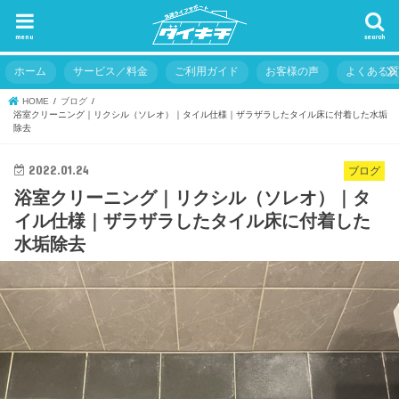
menu
search
ホーム
サービス／料金
ご利用ガイド
お客様の声
よくある
HOME
ブログ
浴室クリーニング｜リクシル（ソレオ）｜タイル仕様｜ザラザラしたタイル床に付着した水垢
除去
2022.01.24
ブログ
浴室クリーニング｜リクシル（ソレオ）｜タ
イル仕様｜ザラザラしたタイル床に付着した
水垢除去