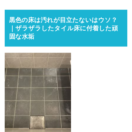
黒色の床は汚れが目立たないはウソ？
｜ザラザラしたタイル床に付着した頑
固な水垢