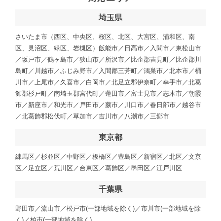
埼玉県
さいたま市（西区、中央区、桜区、北区、大宮区、浦和区、南
区、見沼区、緑区、岩槻区）飯能市／日高市／入間市／東松山市
／坂戸市／鶴ヶ島市／狭山市／所沢市／比企郡吉見町／比企郡川
島町／川越市／ふじみ野市／入間郡三芳町／鴻巣市／北本市／桶
川市／上尾市／久喜市／白岡市／北足立郡伊奈町／幸手市／北葛
飾郡杉戸町／南埼玉郡宮代町／蓮田市／富士見市／志木市／朝霞
市／新座市／和光市／戸田市／蕨市／川口市／春日部市／越谷市
／北葛飾郡松伏町／草加市／吉川市／八潮市／三郷市
東京都
練馬区／杉並区／中野区／板橋区／豊島区／新宿区／北区／文京
区／足立区／荒川区／台東区／葛飾区／墨田区／江戸川区
千葉県
野田市／流山市／松戸市(一部地域を除く)／市川市(一部地域を除
く)／柏市(一部地域を除く)