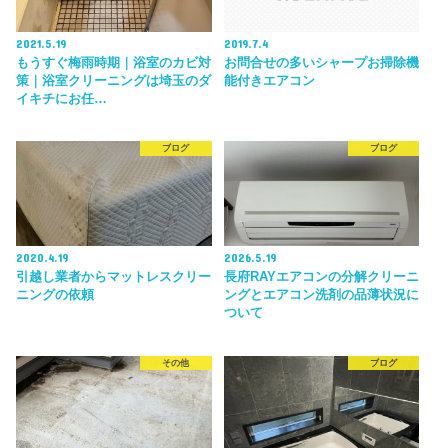
2021.5.19
2019.7.4
もうすぐ梅雨時期｜浴室のカビ対
お問合せの多いシャープお掃除機
策｜浴室クリーニングは埼玉のダ
能付きエアコン
イキチにお任…
ブログ
ブログ
2020.4.19
2026.5.19
引越し業者からマットレスクリー
長府RAYエアコンの分解クリーニ
ニングの依頼
ングとエアコン洗剤の品薄状況に
ついて
その他
ブログ