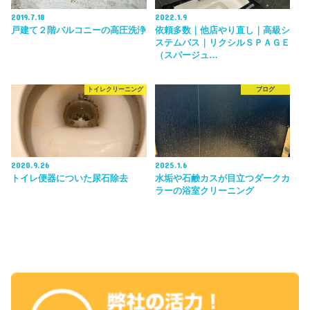
2019.7.18
2022.1.9
戸建て２階バルコニーの高圧洗浄
依頼多数｜他店やり直し｜高級シ
ステムバス｜リクシルＳＰＡＧＥ
（スパージュ…
トイレクリーニング
ブログ
2020.9.26
2025.1.6
トイレ便器についた尿石除去
水垢や石鹸カスが目立つダークカ
ラーの浴室クリーニング