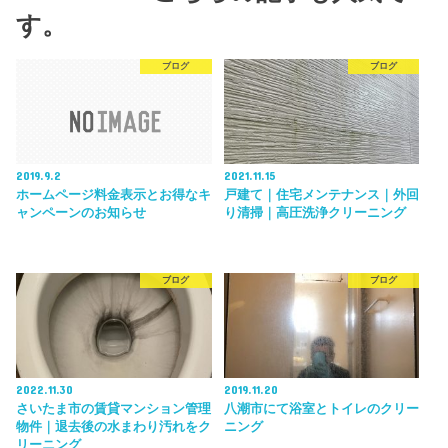
す。
ブログ
ブログ
2019.9.2
2021.11.15
ホームページ料金表示とお得なキ
戸建て｜住宅メンテナンス｜外回
ャンペーンのお知らせ
り清掃｜高圧洗浄クリーニング
ブログ
ブログ
2022.11.30
2019.11.20
さいたま市の賃貸マンション管理
八潮市にて浴室とトイレのクリー
物件｜退去後の水まわり汚れをク
ニング
リーニング