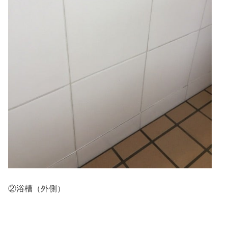
②浴槽（外側）