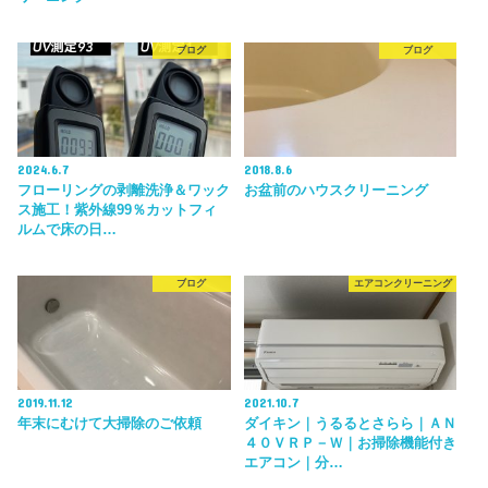
ブログ
ブログ
2024.6.7
2018.8.6
フローリングの剥離洗浄＆ワック
お盆前のハウスクリーニング
ス施工！紫外線99％カットフィ
ルムで床の日…
ブログ
エアコンクリーニング
2019.11.12
2021.10.7
年末にむけて大掃除のご依頼
ダイキン｜うるるとさらら｜ＡＮ
４０ＶＲＰ－Ｗ｜お掃除機能付き
エアコン｜分…