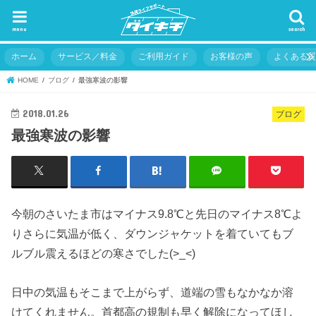
menu
search
ホーム
サービス／料金
ご利用ガイド
お客様の声
よくある
HOME
ブログ
最強寒波の影響
2018.01.26
ブログ
最強寒波の影響
今朝のさいたま市はマイナス9.8℃と先日のマイナス8℃よ
りさらに気温が低く、ダウンジャケットを着ていてもブ
ルブル震えるほどの寒さでした(>_<)
日中の気温もそこまで上がらず、道端の雪もなかなか溶
けてくれません。首都高の規制も早く解除になってほし