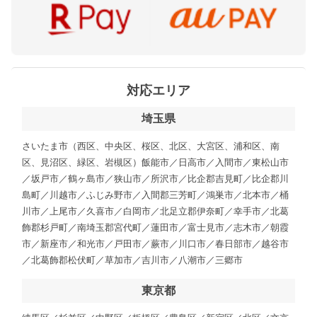
対応エリア
埼玉県
さいたま市（西区、中央区、桜区、北区、大宮区、浦和区、南
区、見沼区、緑区、岩槻区）飯能市／日高市／入間市／東松山市
／坂戸市／鶴ヶ島市／狭山市／所沢市／比企郡吉見町／比企郡川
島町／川越市／ふじみ野市／入間郡三芳町／鴻巣市／北本市／桶
川市／上尾市／久喜市／白岡市／北足立郡伊奈町／幸手市／北葛
飾郡杉戸町／南埼玉郡宮代町／蓮田市／富士見市／志木市／朝霞
市／新座市／和光市／戸田市／蕨市／川口市／春日部市／越谷市
／北葛飾郡松伏町／草加市／吉川市／八潮市／三郷市
東京都