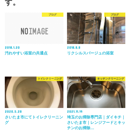
す。
ブログ
ブログ
2018.1.20
2018.8.8
汚れやすい浴室の共通点
リクシルスパージュの浴室
トイレクリーニング
キッチンクリーニング
2020.5.28
2021.11.19
さいたま市にてトイレクリーニン
埼玉のお掃除専門店｜ダイキチ｜
グ
さいたま市｜レンジフードとキッ
チンのお掃除…