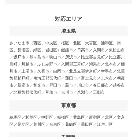
対応エリア
埼玉県
さいたま市（西区、中央区、桜区、北区、大宮区、浦和区、南
区、見沼区、緑区、岩槻区）飯能市／日高市／入間市／東松山市
／坂戸市／鶴ヶ島市／狭山市／所沢市／比企郡吉見町／比企郡川
島町／川越市／ふじみ野市／入間郡三芳町／鴻巣市／北本市／桶
川市／上尾市／久喜市／白岡市／北足立郡伊奈町／幸手市／北葛
飾郡杉戸町／南埼玉郡宮代町／蓮田市／富士見市／志木市／朝霞
市／新座市／和光市／戸田市／蕨市／川口市／春日部市／越谷市
／北葛飾郡松伏町／草加市／吉川市／八潮市／三郷市
東京都
練馬区／杉並区／中野区／板橋区／豊島区／新宿区／北区／文京
区／足立区／荒川区／台東区／葛飾区／墨田区／江戸川区