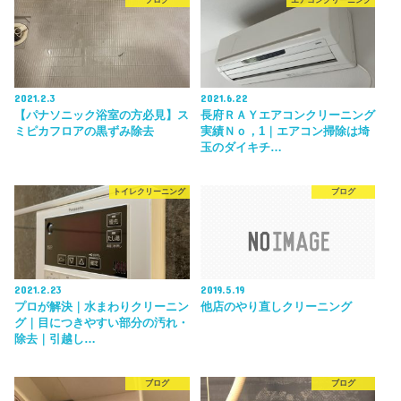
2021.2.3
2021.6.22
【パナソニック浴室の方必見】ス
長府ＲＡＹエアコンクリーニング
ミピカフロアの黒ずみ除去
実績Ｎｏ，1｜エアコン掃除は埼
玉のダイキチ…
トイレクリーニング
ブログ
2021.2.23
2019.5.19
プロが解決｜水まわりクリーニン
他店のやり直しクリーニング
グ｜目につきやすい部分の汚れ・
除去｜引越し…
ブログ
ブログ