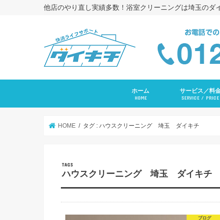
他店のやり直し実績多数！浴室クリーニングは埼玉のダ
ホーム
サービス／料
HOME
SERVICE / PRICE
浴室クリーニング
コーキング打ち替
トイレクリーニン
エアコンクリーニ
長府ＲＡＹエアコ
洗面台クリーニン
レンジフードクリ
キッチンクリーニ
洗濯機クリーニン
水まわりセットプ
入居前全体クリー
その他サービス
HOME
タグ : ハウスクリーニング 埼玉 ダイキチ
ハウスクリーニング 埼玉 ダイキチ
ブログ