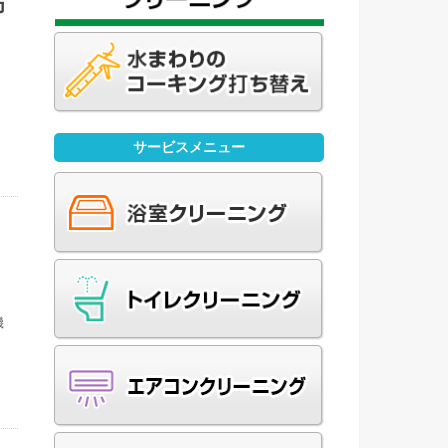
方
て
の
ス
サービスメニュー
機
能