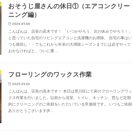
グ
おそうじ屋さんの休日①（エアコンクリー
ニング編）
2020.09.08
こんばんは、店長の高木です！ 「いつかやろう、次の休みでやろう！
と思っていた自宅のリビングエアコンと洗濯機のお掃除。 自宅の事は
つも後回し・・でもこれから年末の大掃除シーズンまでには必ずやって
おかなければと、ついに重…
フローリングのワックス作業
2020.09.06
こんばんは、店長の高木です！ 本日は荒川区にて床のフローリングワ
クス作業を行いました。以前から浴室、トイレ、キッチン、窓など定期
的にクリーニングのご依頼をいただいている常連様です。 いつもご依
ありがとうございます(#…