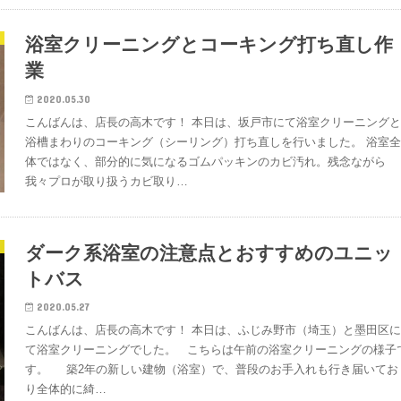
浴室クリーニングとコーキング打ち直し作
業
2020.05.30
こんばんは、店長の高木です！ 本日は、坂戸市にて浴室クリーニング
浴槽まわりのコーキング（シーリング）打ち直しを行いました。 浴室
体ではなく、部分的に気になるゴムパッキンのカビ汚れ。残念ながら
我々プロが取り扱うカビ取り…
ダーク系浴室の注意点とおすすめのユニッ
トバス
2020.05.27
こんばんは、店長の高木です！ 本日は、ふじみ野市（埼玉）と墨田区
て浴室クリーニングでした。 こちらは午前の浴室クリーニングの様子
す。 築2年の新しい建物（浴室）で、普段のお手入れも行き届いてお
り全体的に綺…