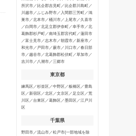
所沢市／比企郡吉見町／比企郡川島町／
川越市／ふじみ野市／入間郡三芳町／鴻
巣市／北本市／桶川市／上尾市／久喜市
／白岡市／北足立郡伊奈町／幸手市／北
葛飾郡杉戸町／南埼玉郡宮代町／蓮田市
／富士見市／志木市／朝霞市／新座市／
和光市／戸田市／蕨市／川口市／春日部
市／越谷市／北葛飾郡松伏町／草加市／
吉川市／八潮市／三郷市
東京都
練馬区／杉並区／中野区／板橋区／豊島
区／新宿区／北区／文京区／足立区／荒
川区／台東区／葛飾区／墨田区／江戸川
区
千葉県
野田市／流山市／松戸市(一部地域を除