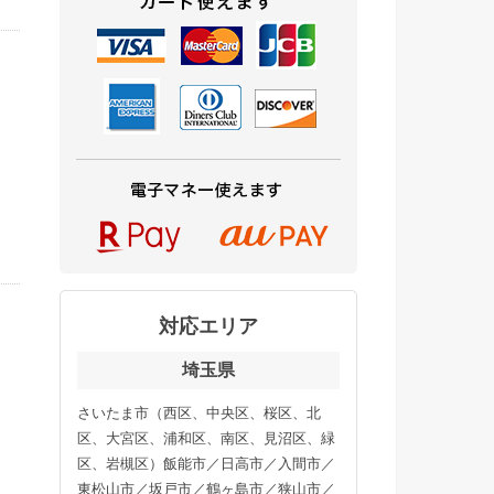
ア
て
ン
対応エリア
埼玉県
さいたま市（西区、中央区、桜区、北
能
区、大宮区、浦和区、南区、見沼区、緑
区、岩槻区）飯能市／日高市／入間市／
き
東松山市／坂戸市／鶴ヶ島市／狭山市／