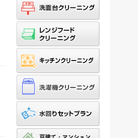
」
い
ッ
頼