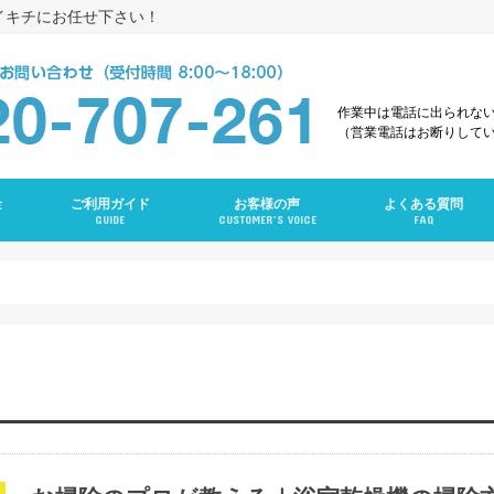
イキチにお任せ下さい！
作業中は電話に出られな
（営業電話はお断りして
金
ご利用ガイド
お客様の声
よくある質問
GUIDE
CUSTOMER’S VOICE
FAQ
え
グ
ング
ンクリーニング
グ
ーニング
ング
グ
ラン
ニング