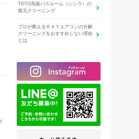
TOTO高級バスルーム（シンラ）の
復元クリーニング
プロが教えるＲＡＹエアコンの分解
クリーニングをおすすめしない理由
とは
と
全
に
で